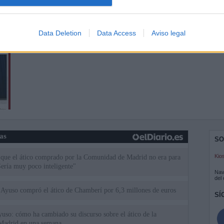
Data Deletion
Data Access
Aviso legal
ias
SO
Kio
 que el ático comprado por la Comunidad de Madrid no era para
Sería muy poco inteligente"
Nav
del
Ayuso compró el ático de Chamberí por 6,3 millones de euros
SÍ
uso: cómo ha cambiado su discurso sobre el ático de la
Madrid en una semana