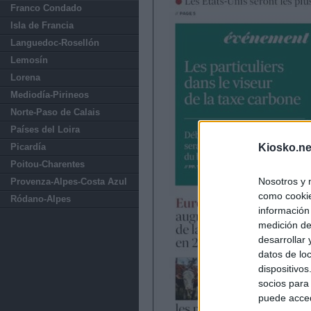
Franco Condado
Isla de Francia
Languedoc-Rosellón
Lemosín
Lorena
Mediodía-Pirineos
Norte-Paso de Calais
Países del Loira
Picardía
Kiosko.ne
Poitou-Charentes
Nosotros y 
Provenza-Alpes-Costa Azul
como cookie
Ródano-Alpes
información
medición de
desarrollar
datos de loc
dispositivo
socios para
puede acced