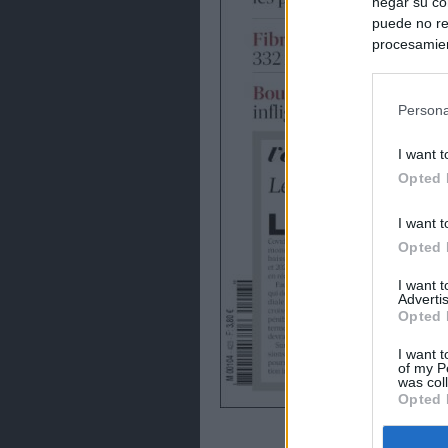
negar su co
puede no re
procesamien
preferencia
política de 
Persona
I want t
Opted 
I want t
Opted 
I want 
Advertis
Opted 
I want t
of my P
was col
Opted 