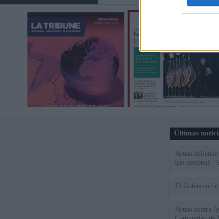
Últimas notic
Ayuso defiende
uso personal: "
El Gobierno de 
Ayuso contra Ay
Comunidad de 