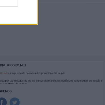
BRE KIOSKO.NET
sko.net
es la puerta de entrada a los periódicos del mundo.
ega por las portadas de los periódicos del mundo: los periódicos de tu ciudad, de tu país o
 otro extremo del mundo.
GUENOS