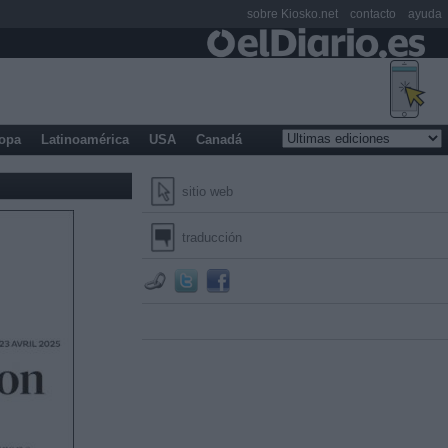
sobre Kiosko.net
contacto
ayuda
opa
Latinoamérica
USA
Canadá
sitio web
traducción