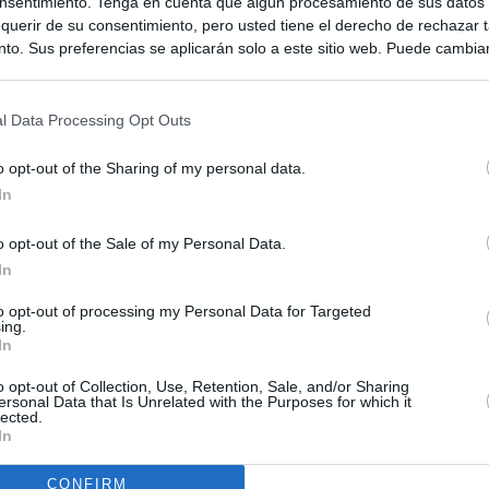
nsentimiento. Tenga en cuenta que algún procesamiento de sus datos
querir de su consentimiento, pero usted tiene el derecho de rechazar t
to. Sus preferencias se aplicarán solo a este sitio web. Puede cambia
s en cualquier momento entrando de nuevo en este sitio web o visitan
privacidad.
l Data Processing Opt Outs
o opt-out of the Sharing of my personal data.
In
o opt-out of the Sale of my Personal Data.
In
to opt-out of processing my Personal Data for Targeted
ing.
In
o opt-out of Collection, Use, Retention, Sale, and/or Sharing
ersonal Data that Is Unrelated with the Purposes for which it
lected.
In
CONFIRM