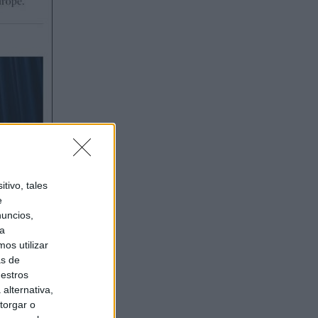
tivo, tales
e
nuncios,
ra
os utilizar
as de
uestros
alternativa,
torgar o