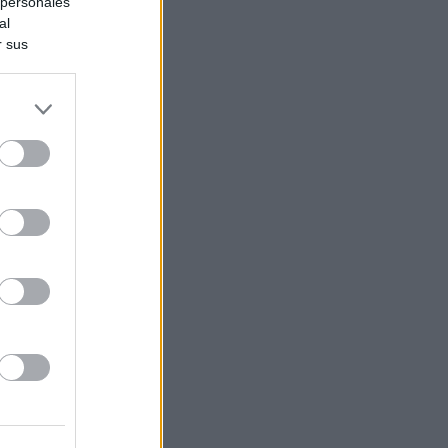
 personales
al
r sus
do nuestra