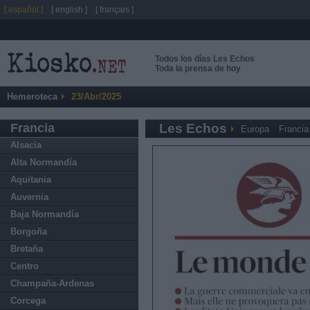
[ español ]
[ english ]
[ français ]
Todos los días Les Echos
Toda la prensa de hoy
Hemeroteca
23/Abr/2025
Francia
Les Echos
Europa
Francia
Alsacia
Alta Normandía
Aquitania
Auvernia
Baja Normandía
Borgoña
Bretaña
Centro
Champaña-Ardenas
Corcega