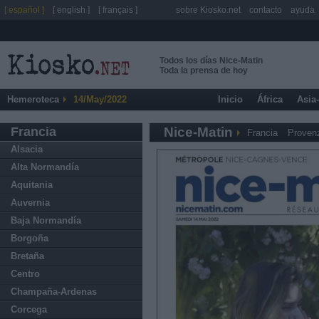
[ español ]
[ english ]
[ français ]
sobre Kiosko.net
contacto
ayuda
Todos los días Nice-Matin
Toda la prensa de hoy
Hemeroteca
14/May/2022
Inicio
África
Asia
Francia
Nice-Matin
Francia
Proven
Alsacia
Alta Normandía
Aquitania
Auvernia
Baja Normandía
Borgoña
Bretaña
Centro
Champaña-Ardenas
Corcega