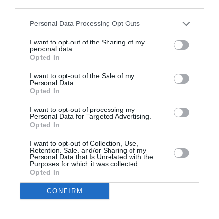
descrito. De forma alternativa, puede acceder a información
más detallada y cambiar sus preferencias antes de otorgar o
Personal Data Processing Opt Outs
negar su consentimiento. Tenga en cuenta que algún
procesamiento de sus datos personales puede no requerir
I want to opt-out of the Sharing of my
de su consentimiento, pero usted tiene el derecho de
personal data.
rechazar tal procesamiento. Sus preferencias se aplicarán
Opted In
solo a este sitio web. Puede cambiar sus preferencias en
I want to opt-out of the Sale of my
cualquier momento entrando de nuevo en este sitio web o
Personal Data.
visitando nuestra política de privacidad.
Opted In
I want to opt-out of processing my
Personal Data for Targeted Advertising.
Opted In
I want to opt-out of Collection, Use,
Retention, Sale, and/or Sharing of my
Personal Data that Is Unrelated with the
Purposes for which it was collected.
Opted In
CONFIRM