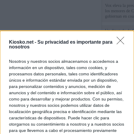
Vox eleva la pres
los menores de C
gobiernan en coa
Un diputado de 
ante la Fiscalía 
los inmigrantes”
Kiosko.net -
Su privacidad es importante para
nosotros
El Gobierno rech
Nosotros y nuestros socios almacenamos o accedemos a
ministros acudan 
de Ceuta
información en un dispositivo, tales como cookies, y
procesamos datos personales, tales como identificadores
únicos e información estándar enviada por un dispositivo,
© Kiosko.net
Aviso Legal
Privacidad y Cookies
para personalizar contenidos y anuncios, medición de
anuncios y del contenido e información sobre el público, así
como para desarrollar y mejorar productos. Con su permiso,
nosotros y nuestros socios podemos utilizar datos de
localización geográfica precisa e identificación mediante las
características de dispositivos. Puede hacer clic para
otorgarnos su consentimiento a nosotros y a nuestros socios
para que llevemos a cabo el procesamiento previamente