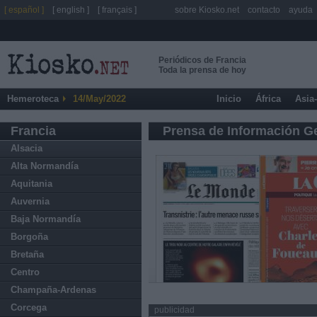
[ español ]
[ english ]
[ français ]
sobre Kiosko.net
contacto
ayuda
Periódicos de Francia
Toda la prensa de hoy
Hemeroteca
14/May/2022
Inicio
África
Asia
Francia
Prensa de Información G
Alsacia
Alta Normandía
Aquitania
Auvernia
Baja Normandía
Borgoña
Bretaña
Centro
Champaña-Ardenas
Corcega
publicidad