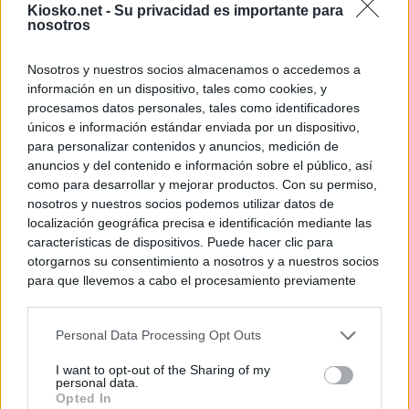
Kiosko.net -
Su privacidad es importante para
nosotros
© Kiosko.net
Aviso Legal
Privacidad y Cookies
Nosotros y nuestros socios almacenamos o accedemos a
información en un dispositivo, tales como cookies, y
procesamos datos personales, tales como identificadores
únicos e información estándar enviada por un dispositivo,
para personalizar contenidos y anuncios, medición de
anuncios y del contenido e información sobre el público, así
como para desarrollar y mejorar productos. Con su permiso,
nosotros y nuestros socios podemos utilizar datos de
localización geográfica precisa e identificación mediante las
características de dispositivos. Puede hacer clic para
otorgarnos su consentimiento a nosotros y a nuestros socios
para que llevemos a cabo el procesamiento previamente
descrito. De forma alternativa, puede acceder a información
más detallada y cambiar sus preferencias antes de otorgar o
Personal Data Processing Opt Outs
negar su consentimiento. Tenga en cuenta que algún
procesamiento de sus datos personales puede no requerir
I want to opt-out of the Sharing of my
de su consentimiento, pero usted tiene el derecho de
personal data.
rechazar tal procesamiento. Sus preferencias se aplicarán
Opted In