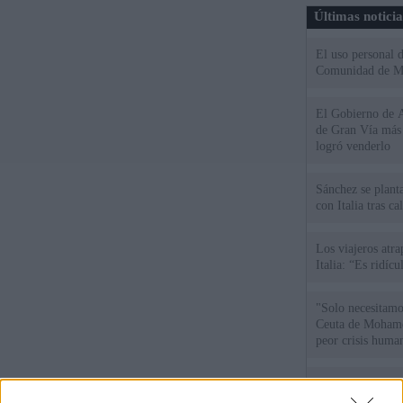
Últimas notici
El uso personal d
Comunidad de M
El Gobierno de A
de Gran Vía más
logró venderlo
Sánchez se plant
con Italia tras c
Los viajeros atra
Italia: “Es ridíc
"Solo necesitamo
Ceuta de Mohamed
peor crisis huma
Sánchez responde