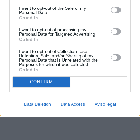
solo a este sitio web. Puede cambiar sus preferencias en
I want to opt-out of the Sale of my
cualquier momento entrando de nuevo en este sitio web o
Personal Data.
visitando nuestra política de privacidad.
Opted In
I want to opt-out of processing my
Personal Data for Targeted Advertising.
Opted In
I want to opt-out of Collection, Use,
Retention, Sale, and/or Sharing of my
Personal Data that Is Unrelated with the
Purposes for which it was collected.
Opted In
CONFIRM
Data Deletion
Data Access
Aviso legal