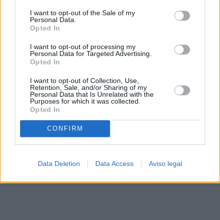
solo a este sitio web. Puede cambiar sus preferencias en
I want to opt-out of the Sale of my
cualquier momento entrando de nuevo en este sitio web o
Personal Data.
visitando nuestra política de privacidad.
Opted In
I want to opt-out of processing my
Personal Data for Targeted Advertising.
Opted In
I want to opt-out of Collection, Use,
Retention, Sale, and/or Sharing of my
Personal Data that Is Unrelated with the
Purposes for which it was collected.
Opted In
CONFIRM
Data Deletion
Data Access
Aviso legal