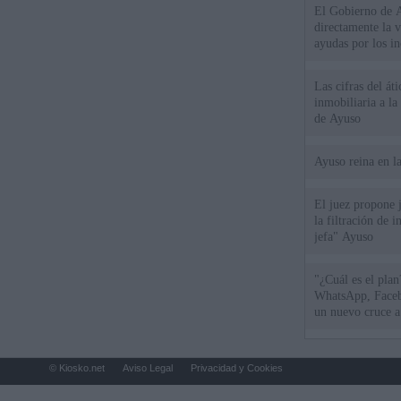
El Gobierno de A
directamente la 
ayudas por los i
Las cifras del át
inmobiliaria a l
de Ayuso
Ayuso reina en l
El juez propone j
la filtración de i
jefa" Ayuso
"¿Cuál es el plan
WhatsApp, Faceb
un nuevo cruce a
15 de agosto
© Kiosko.net
Aviso Legal
Privacidad y Cookies