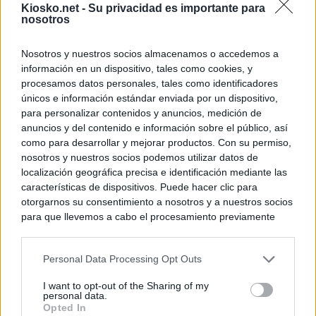
Kiosko.net -
Su privacidad es importante para
nosotros
Nosotros y nuestros socios almacenamos o accedemos a
información en un dispositivo, tales como cookies, y
procesamos datos personales, tales como identificadores
únicos e información estándar enviada por un dispositivo,
para personalizar contenidos y anuncios, medición de
anuncios y del contenido e información sobre el público, así
como para desarrollar y mejorar productos. Con su permiso,
nosotros y nuestros socios podemos utilizar datos de
localización geográfica precisa e identificación mediante las
características de dispositivos. Puede hacer clic para
otorgarnos su consentimiento a nosotros y a nuestros socios
para que llevemos a cabo el procesamiento previamente
descrito. De forma alternativa, puede acceder a información
más detallada y cambiar sus preferencias antes de otorgar o
Personal Data Processing Opt Outs
negar su consentimiento. Tenga en cuenta que algún
procesamiento de sus datos personales puede no requerir
I want to opt-out of the Sharing of my
de su consentimiento, pero usted tiene el derecho de
personal data.
rechazar tal procesamiento. Sus preferencias se aplicarán
Opted In