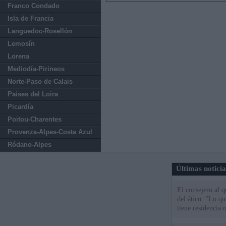
Franco Condado
Isla de Francia
Languedoc-Rosellón
Lemosín
Lorena
Mediodía-Pirineos
Norte-Paso de Calais
Países del Loira
Picardía
Poitou-Charentes
Provenza-Alpes-Costa Azul
Ródano-Alpes
Últimas notici
El consejero al 
del ático: "Lo q
tiene residencia o