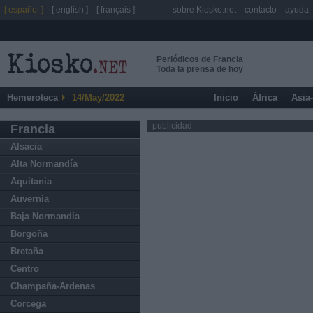
[ español ]
[ english ]
[ français ]
sobre Kiosko.net
contacto
ayuda
Periódicos de Francia
Toda la prensa de hoy
Hemeroteca
14/May/2022
Inicio
África
Asia
publicidad
Francia
Alsacia
Alta Normandía
Aquitania
Auvernia
Baja Normandía
Borgoña
Bretaña
Centro
Champaña-Ardenas
Corcega