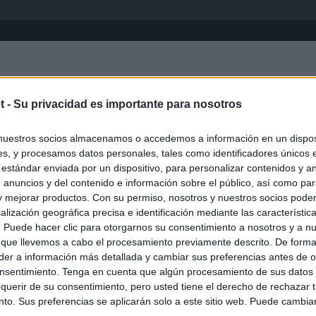
Inicio
África
Asia-Pacífico
Eur
t -
Su privacidad es importante para nosotros
nuestros socios almacenamos o accedemos a información en un disposi
s, y procesamos datos personales, tales como identificadores únicos 
 estándar enviada por un dispositivo, para personalizar contenidos y a
 anuncios y del contenido e información sobre el público, así como pa
 y mejorar productos. Con su permiso, nosotros y nuestros socios podem
alización geográfica precisa e identificación mediante las característic
s. Puede hacer clic para otorgarnos su consentimiento a nosotros y a n
ias
SO
 que llevemos a cabo el procesamiento previamente descrito. De forma 
er a información más detallada y cambiar sus preferencias antes de o
Kio
ará ante la Fiscalía al consejo de administración de Planifica
nsentimiento. Tenga en cuenta que algún procesamiento de sus datos
scándalo del ático
Nav
querir de su consentimiento, pero usted tiene el derecho de rechazar t
del
to. Sus preferencias se aplicarán solo a este sitio web. Puede cambia
cándalo Púnica y refugio de cargos del PP: así es la empresa
SÍ