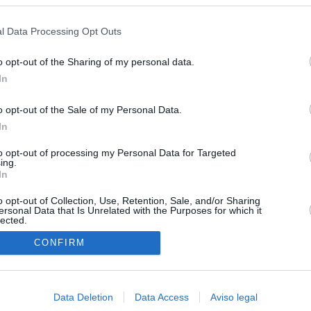
s en cualquier momento entrando de nuevo en este sitio web o visitan
pró el ático de Ayuso
privacidad.
l Data Processing Opt Outs
ompró el Gobierno de Ayuso en Chamberí tampoco puede ser
al: lo prohíbe la normativa municipal
o opt-out of the Sharing of my personal data.
In
riaguez de la impunidad
o opt-out of the Sale of my Personal Data.
 la alerta en Ceuta y estrecha la coordinación con Marruecos
In
adas a cruzar la frontera
to opt-out of processing my Personal Data for Targeted
grama al Gobierno y cita a Marlaska y Robles en el Senado la
ing.
e por la crisis en Ceuta
In
o opt-out of Collection, Use, Retention, Sale, and/or Sharing
ersonal Data that Is Unrelated with the Purposes for which it
lected.
In
CONFIRM
Data Deletion
Data Access
Aviso legal