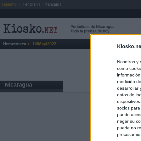
[ español ]
[ english ]
[ français ]
Periódicos de Nicaragua
Toda la prensa de hoy
Hemeroteca
14/May/2022
Kiosko.ne
Nosotros y 
como cookie
información
medición de
Nicaragua
desarrollar
datos de loc
dispositivo
Últimas notic
socios para
puede acced
El PSOE denunci
negar su co
Madrid por el e
puede no re
procesamien
Herencia del es