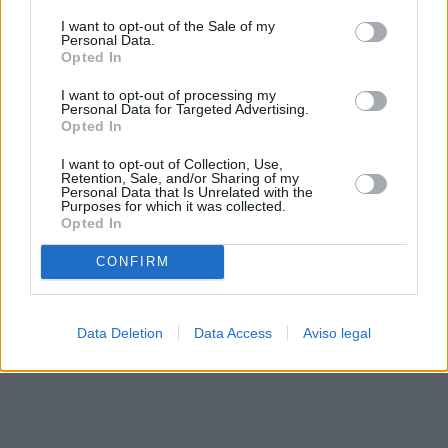
solo a este sitio web. Puede cambiar sus preferencias en
I want to opt-out of the Sale of my
cualquier momento entrando de nuevo en este sitio web o
Personal Data.
visitando nuestra política de privacidad.
Opted In
I want to opt-out of processing my
Personal Data for Targeted Advertising.
Opted In
I want to opt-out of Collection, Use,
Retention, Sale, and/or Sharing of my
Personal Data that Is Unrelated with the
Purposes for which it was collected.
Opted In
CONFIRM
Data Deletion
Data Access
Aviso legal