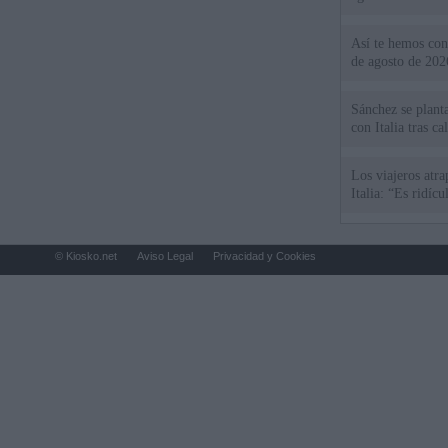
Así te hemos cont
de agosto de 202
Sánchez se plant
con Italia tras c
Los viajeros atra
Italia: “Es ridíc
© Kiosko.net
Aviso Legal
Privacidad y Cookies