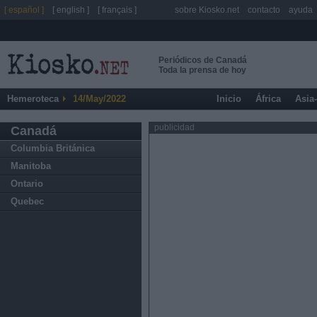
[ español ]
[ english ]
[ français ]
sobre Kiosko.net
contacto
ayuda
Periódicos de Canadá
Toda la prensa de hoy
Hemeroteca
14/May/2022
Inicio
África
Asia
publicidad
Canadá
Columbia Británica
Manitoba
Ontario
Quebec