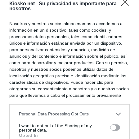
Kiosko.net -
Su privacidad es importante para
nosotros
Nosotros y nuestros socios almacenamos o accedemos a
información en un dispositivo, tales como cookies, y
procesamos datos personales, tales como identificadores
únicos e información estándar enviada por un dispositivo,
para personalizar contenidos y anuncios, medición de
anuncios y del contenido e información sobre el público, así
como para desarrollar y mejorar productos. Con su permiso,
nosotros y nuestros socios podemos utilizar datos de
localización geográfica precisa e identificación mediante las
características de dispositivos. Puede hacer clic para
otorgarnos su consentimiento a nosotros y a nuestros socios
para que llevemos a cabo el procesamiento previamente
descrito. De forma alternativa, puede acceder a información
más detallada y cambiar sus preferencias antes de otorgar o
Personal Data Processing Opt Outs
negar su consentimiento. Tenga en cuenta que algún
procesamiento de sus datos personales puede no requerir
I want to opt-out of the Sharing of my
de su consentimiento, pero usted tiene el derecho de
personal data.
rechazar tal procesamiento. Sus preferencias se aplicarán
Opted In