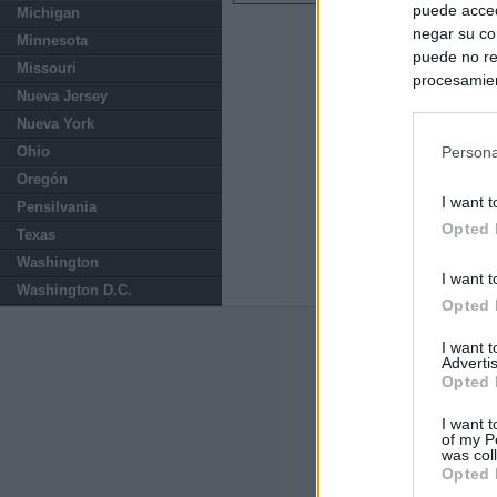
puede acced
Michigan
negar su co
Minnesota
puede no re
Missouri
procesamien
Nueva Jersey
preferencia
Nueva York
política de 
Ohio
Persona
Oregón
I want t
Pensilvania
Opted 
Texas
Washington
I want t
Washington D.C.
Opted 
Últimas notic
I want 
Advertis
Opted 
Italia rechaza 
España hasta el
I want t
of my P
was col
El Gobierno da u
Opted 
España o adopt