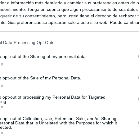
er a información más detallada y cambiar sus preferencias antes de o
nsentimiento. Tenga en cuenta que algún procesamiento de sus datos
querir de su consentimiento, pero usted tiene el derecho de rechazar t
to. Sus preferencias se aplicarán solo a este sitio web. Puede cambia
s en cualquier momento entrando de nuevo en este sitio web o visitan
privacidad.
l Data Processing Opt Outs
o opt-out of the Sharing of my personal data.
In
o opt-out of the Sale of my Personal Data.
In
ias
to opt-out of processing my Personal Data for Targeted
SO
ing.
In
Kio
el ultimátum del Gobierno y mantiene los controles a viajeros de
 15 de agosto: "No aceptamos imposiciones"
o opt-out of Collection, Use, Retention, Sale, and/or Sharing
Nav
del
ersonal Data that Is Unrelated with the Purposes for which it
lected.
n ultimátum a Italia: o levanta los controles a viajeros de
In
SÍ
ará "medidas proporcionales"