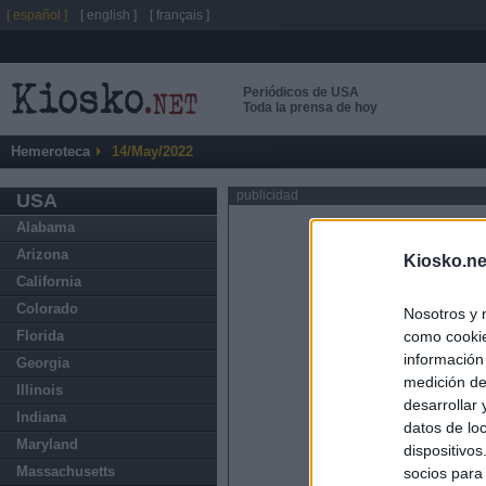
[ español ]
[ english ]
[ français ]
Periódicos de USA
Toda la prensa de hoy
Hemeroteca
14/May/2022
publicidad
USA
Alabama
Arizona
Kiosko.ne
California
Colorado
Nosotros y 
como cookie
Florida
información
Georgia
medición de
Illinois
desarrollar
Indiana
datos de loc
Maryland
dispositivo
Massachusetts
socios para