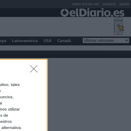
sobre Kiosko.net
contacto
ayuda
opa
Latinoamérica
USA
Canadá
tivo, tales
e
nuncios,
ra
os utilizar
as de
uestros
alternativa,