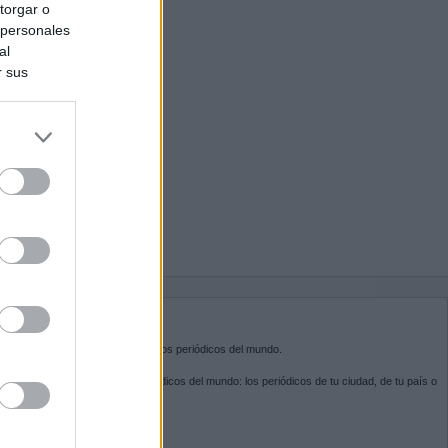
torgar o
 personales
al
r sus
do nuestra
BRE KIOSKO.NET
sko.net
es la puerta de entrada a los periódicos del mundo.
ega por las portadas de los periódicos del mundo: los periódicos de tu ciudad, de tu país o
 otro extremo del mundo.
GUENOS