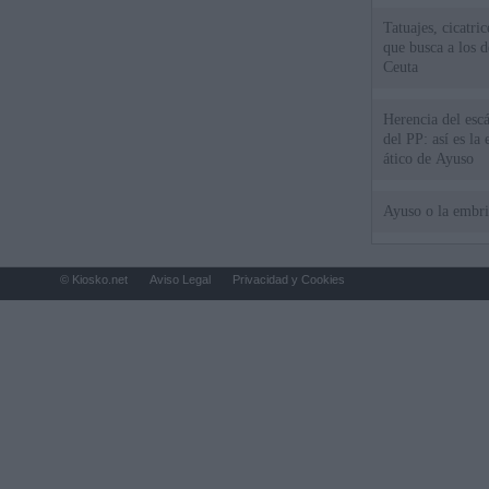
Tatuajes, cicatri
que busca a los d
Ceuta
Herencia del esc
del PP: así es l
ático de Ayuso
Ayuso o la embr
© Kiosko.net
Aviso Legal
Privacidad y Cookies