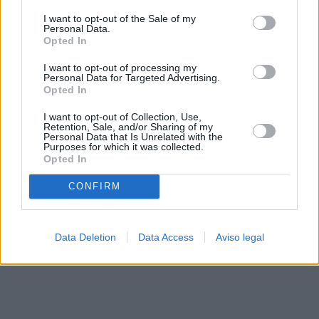
solo a este sitio web. Puede cambiar sus preferencias en
I want to opt-out of the Sale of my
cualquier momento entrando de nuevo en este sitio web o
Personal Data.
visitando nuestra política de privacidad.
Opted In
I want to opt-out of processing my
Personal Data for Targeted Advertising.
Opted In
I want to opt-out of Collection, Use,
Retention, Sale, and/or Sharing of my
Personal Data that Is Unrelated with the
Purposes for which it was collected.
Opted In
CONFIRM
Data Deletion
Data Access
Aviso legal