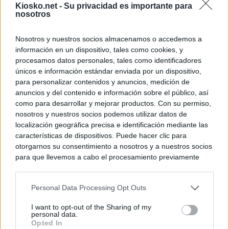
Kiosko.net -
Su privacidad es importante para
nosotros
Nosotros y nuestros socios almacenamos o accedemos a
información en un dispositivo, tales como cookies, y
procesamos datos personales, tales como identificadores
únicos e información estándar enviada por un dispositivo,
para personalizar contenidos y anuncios, medición de
anuncios y del contenido e información sobre el público, así
como para desarrollar y mejorar productos. Con su permiso,
nosotros y nuestros socios podemos utilizar datos de
localización geográfica precisa e identificación mediante las
características de dispositivos. Puede hacer clic para
otorgarnos su consentimiento a nosotros y a nuestros socios
para que llevemos a cabo el procesamiento previamente
descrito. De forma alternativa, puede acceder a información
más detallada y cambiar sus preferencias antes de otorgar o
Personal Data Processing Opt Outs
negar su consentimiento. Tenga en cuenta que algún
procesamiento de sus datos personales puede no requerir
I want to opt-out of the Sharing of my
de su consentimiento, pero usted tiene el derecho de
personal data.
rechazar tal procesamiento. Sus preferencias se aplicarán
Opted In