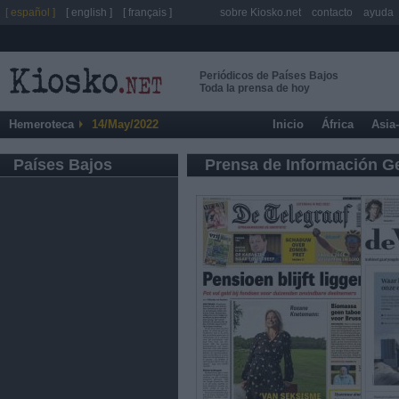
[ español ]
[ english ]
[ français ]
sobre Kiosko.net
contacto
ayuda
Periódicos de Países Bajos
Toda la prensa de hoy
Hemeroteca
14/May/2022
Inicio
África
Asia
Países Bajos
Prensa de Información G