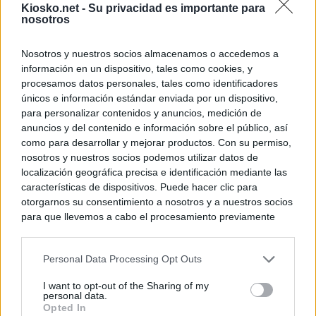
Kiosko.net -
Su privacidad es importante para
nosotros
Nosotros y nuestros socios almacenamos o accedemos a
información en un dispositivo, tales como cookies, y
procesamos datos personales, tales como identificadores
únicos e información estándar enviada por un dispositivo,
para personalizar contenidos y anuncios, medición de
anuncios y del contenido e información sobre el público, así
como para desarrollar y mejorar productos. Con su permiso,
nosotros y nuestros socios podemos utilizar datos de
localización geográfica precisa e identificación mediante las
características de dispositivos. Puede hacer clic para
otorgarnos su consentimiento a nosotros y a nuestros socios
para que llevemos a cabo el procesamiento previamente
descrito. De forma alternativa, puede acceder a información
más detallada y cambiar sus preferencias antes de otorgar o
Personal Data Processing Opt Outs
negar su consentimiento. Tenga en cuenta que algún
procesamiento de sus datos personales puede no requerir
I want to opt-out of the Sharing of my
de su consentimiento, pero usted tiene el derecho de
personal data.
rechazar tal procesamiento. Sus preferencias se aplicarán
Opted In