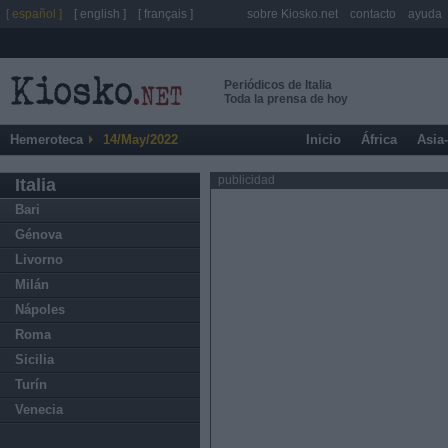
[ español ]
[ english ]
[ français ]
sobre Kiosko.net
contacto
ayuda
Periódicos de Italia
Toda la prensa de hoy
Hemeroteca
14/May/2022
Inicio
África
Asia
publicidad
Italia
Bari
Génova
Livorno
Milán
Nápoles
Roma
Sicilia
Turín
Venecia