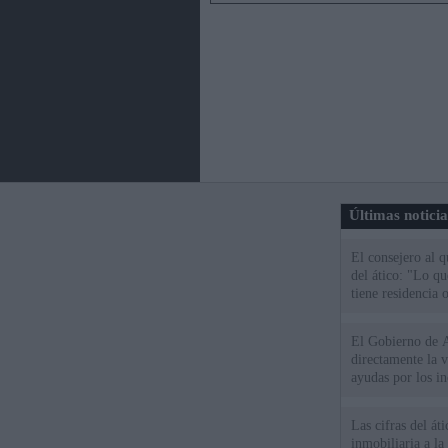
Últimas notici
El consejero al 
del ático: "Lo q
tiene residencia o
El Gobierno de A
directamente la 
ayudas por los i
Las cifras del át
inmobiliaria a l