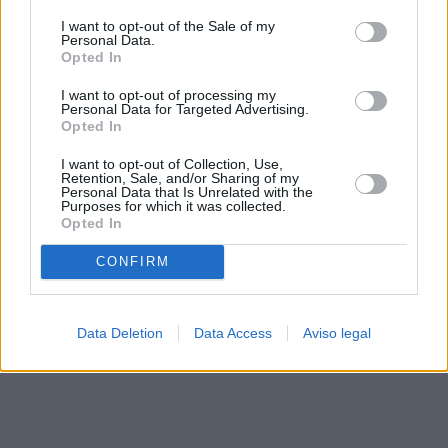
solo a este sitio web. Puede cambiar sus preferencias en
I want to opt-out of the Sale of my
cualquier momento entrando de nuevo en este sitio web o
Personal Data.
visitando nuestra política de privacidad.
Opted In
I want to opt-out of processing my
Personal Data for Targeted Advertising.
Opted In
I want to opt-out of Collection, Use,
Retention, Sale, and/or Sharing of my
Personal Data that Is Unrelated with the
Purposes for which it was collected.
Opted In
CONFIRM
Data Deletion
Data Access
Aviso legal