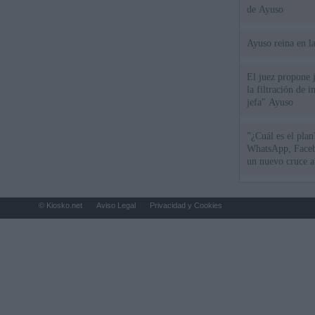
de Ayuso
Ayuso reina en l
El juez propone j
la filtración de i
jefa" Ayuso
"¿Cuál es el plan
WhatsApp, Faceb
un nuevo cruce a
15 de agosto
© Kiosko.net
Aviso Legal
Privacidad y Cookies