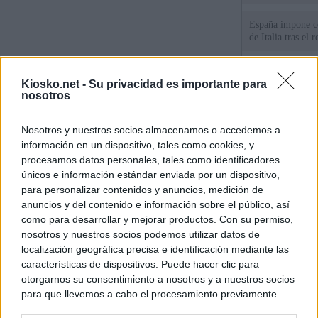
España impone co
de Italia tras el
Qué hay detrás d
Kiosko.net -
Su privacidad es importante para
España por la cri
nosotros
Sira Rego: "Es i
Nosotros y nuestros socios almacenamos o accedemos a
personas se muev
algo"
información en un dispositivo, tales como cookies, y
procesamos datos personales, tales como identificadores
únicos e información estándar enviada por un dispositivo,
para personalizar contenidos y anuncios, medición de
© Kiosko.net
Aviso Legal
Privacidad y Cookies
anuncios y del contenido e información sobre el público, así
como para desarrollar y mejorar productos. Con su permiso,
nosotros y nuestros socios podemos utilizar datos de
localización geográfica precisa e identificación mediante las
características de dispositivos. Puede hacer clic para
otorgarnos su consentimiento a nosotros y a nuestros socios
para que llevemos a cabo el procesamiento previamente
descrito. De forma alternativa, puede acceder a información