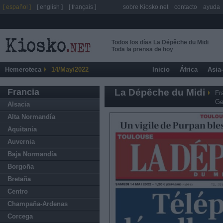
[ español ]
[ english ]
[ français ]
sobre Kiosko.net
contacto
ayuda
Todos los días La Dépêche du Midi
Toda la prensa de hoy
Hemeroteca
14/May/2022
Inicio
África
Asia
Francia
La Dépêche du Midi
Fr
Ge
Alsacia
Alta Normandía
Aquitania
Auvernia
Baja Normandía
Borgoña
Bretaña
Centro
Champaña-Ardenas
Corcega