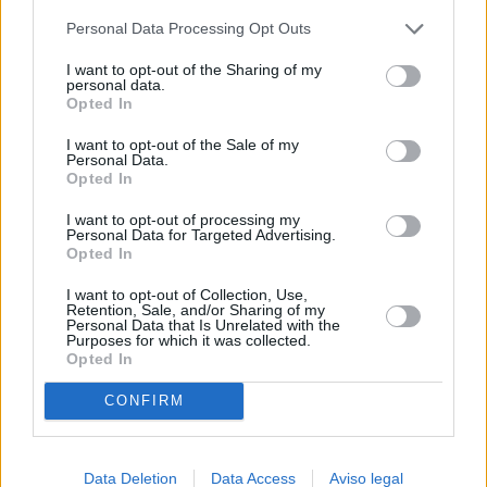
más detallada y cambiar sus preferencias antes de otorgar o
Personal Data Processing Opt Outs
negar su consentimiento. Tenga en cuenta que algún
procesamiento de sus datos personales puede no requerir
I want to opt-out of the Sharing of my
de su consentimiento, pero usted tiene el derecho de
personal data.
rechazar tal procesamiento. Sus preferencias se aplicarán
Opted In
solo a este sitio web. Puede cambiar sus preferencias en
I want to opt-out of the Sale of my
cualquier momento entrando de nuevo en este sitio web o
Personal Data.
visitando nuestra política de privacidad.
Opted In
I want to opt-out of processing my
Personal Data for Targeted Advertising.
Opted In
I want to opt-out of Collection, Use,
Retention, Sale, and/or Sharing of my
Personal Data that Is Unrelated with the
Purposes for which it was collected.
Opted In
CONFIRM
Data Deletion
Data Access
Aviso legal