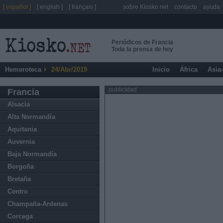
[ español ]
[ english ]
[ français ]
sobre Kiosko.net
contacto
ayuda
Periódicos de Francia
Toda la prensa de hoy
Hemeroteca
24/Abr/2019
Inicio
África
Asia
publicidad
Francia
Alsacia
Alta Normandía
Aquitania
Auvernia
Baja Normandía
Borgoña
Bretaña
Centro
Champaña-Ardenas
Corcega