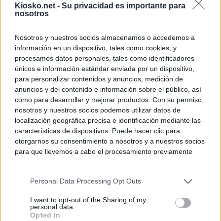
Kiosko.net -
Su privacidad es importante para
nosotros
Nosotros y nuestros socios almacenamos o accedemos a
información en un dispositivo, tales como cookies, y
procesamos datos personales, tales como identificadores
únicos e información estándar enviada por un dispositivo,
para personalizar contenidos y anuncios, medición de
anuncios y del contenido e información sobre el público, así
como para desarrollar y mejorar productos. Con su permiso,
nosotros y nuestros socios podemos utilizar datos de
localización geográfica precisa e identificación mediante las
características de dispositivos. Puede hacer clic para
otorgarnos su consentimiento a nosotros y a nuestros socios
para que llevemos a cabo el procesamiento previamente
descrito. De forma alternativa, puede acceder a información
más detallada y cambiar sus preferencias antes de otorgar o
Personal Data Processing Opt Outs
negar su consentimiento. Tenga en cuenta que algún
procesamiento de sus datos personales puede no requerir
I want to opt-out of the Sharing of my
de su consentimiento, pero usted tiene el derecho de
personal data.
rechazar tal procesamiento. Sus preferencias se aplicarán
Opted In