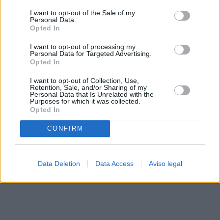
solo a este sitio web. Puede cambiar sus preferencias en
I want to opt-out of the Sale of my
cualquier momento entrando de nuevo en este sitio web o
Personal Data.
visitando nuestra política de privacidad.
Opted In
I want to opt-out of processing my
Personal Data for Targeted Advertising.
Opted In
I want to opt-out of Collection, Use,
Retention, Sale, and/or Sharing of my
Personal Data that Is Unrelated with the
Purposes for which it was collected.
Opted In
CONFIRM
Data Deletion
Data Access
Aviso legal