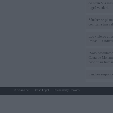
de Gran Vía más
logró venderlo
Sánchez se plant
con Italia tras c
Los viajeros atra
Italia: “Es ridíc
"Solo necesitamo
Ceuta de Mohamed
peor crisis huma
Sánchez responde
© Kiosko.net
Aviso Legal
Privacidad y Cookies