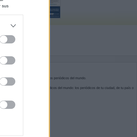
r sus
do nuestra
BRE KIOSKO.NET
sko.net
es la puerta de entrada a los periódicos del mundo.
ega por las portadas de los periódicos del mundo: los periódicos de tu ciudad, de tu país o
 otro extremo del mundo.
GUENOS