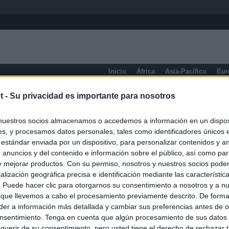
Inicio
África
Asia-Pacífico
Eur
eneral
t -
Su privacidad es importante para nosotros
nuestros socios almacenamos o accedemos a información en un disposi
s, y procesamos datos personales, tales como identificadores únicos 
 estándar enviada por un dispositivo, para personalizar contenidos y a
 anuncios y del contenido e información sobre el público, así como pa
 y mejorar productos. Con su permiso, nosotros y nuestros socios podem
alización geográfica precisa e identificación mediante las característic
s. Puede hacer clic para otorgarnos su consentimiento a nosotros y a n
 que llevemos a cabo el procesamiento previamente descrito. De forma 
er a información más detallada y cambiar sus preferencias antes de o
nsentimiento. Tenga en cuenta que algún procesamiento de sus datos
querir de su consentimiento, pero usted tiene el derecho de rechazar t