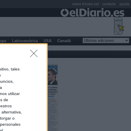
sobre Kiosko.net
contacto
ayuda
opa
Latinoamérica
USA
Canadá
tivo, tales
e
nuncios,
ra
os utilizar
as de
uestros
alternativa,
torgar o
 personales
al