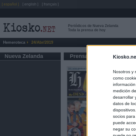
[ español ]
[ english ]
[ français ]
Periódicos de Nueva Zelanda
Toda la prensa de hoy
Hemeroteca
24/Abr/2019
Nueva Zelanda
Prensa de Información G
Kiosko.ne
Nosotros y 
como cookie
información
medición de
desarrollar
datos de loc
dispositivo
socios para
puede acced
negar su co
puede no re