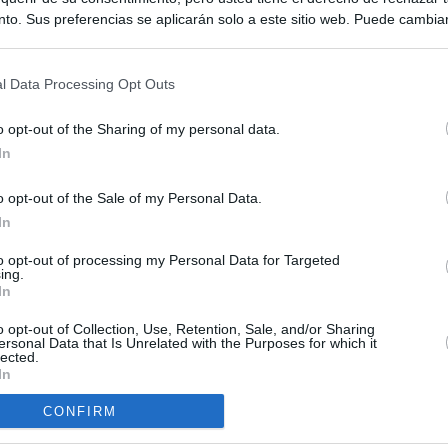
to. Sus preferencias se aplicarán solo a este sitio web. Puede cambia
s en cualquier momento entrando de nuevo en este sitio web o visitan
privacidad.
l Data Processing Opt Outs
o opt-out of the Sharing of my personal data.
In
o opt-out of the Sale of my Personal Data.
ias
In
SO
Kio
 entre los viajeros procedentes de Italia por los nuevos
to opt-out of processing my Personal Data for Targeted
ing.
 lo esperábamos peor"
Nav
In
del
tica, en directo: Interior reitera que los controles a viajeros
o opt-out of Collection, Use, Retention, Sale, and/or Sharing
SÍ
alia son aleatorios y no sistemáticos
ersonal Data that Is Unrelated with the Purposes for which it
lected.
In
turistas y unos 60.000 italianos residentes en Canarias tendrán
ol fronterizo
CONFIRM