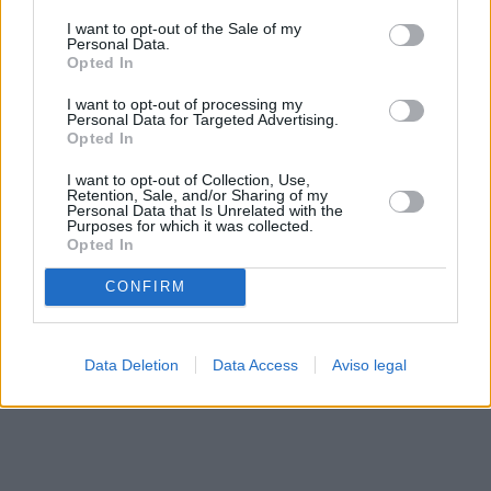
solo a este sitio web. Puede cambiar sus preferencias en
I want to opt-out of the Sale of my
cualquier momento entrando de nuevo en este sitio web o
Personal Data.
visitando nuestra política de privacidad.
Opted In
I want to opt-out of processing my
Personal Data for Targeted Advertising.
Opted In
I want to opt-out of Collection, Use,
Retention, Sale, and/or Sharing of my
Personal Data that Is Unrelated with the
Purposes for which it was collected.
Opted In
CONFIRM
Data Deletion
Data Access
Aviso legal