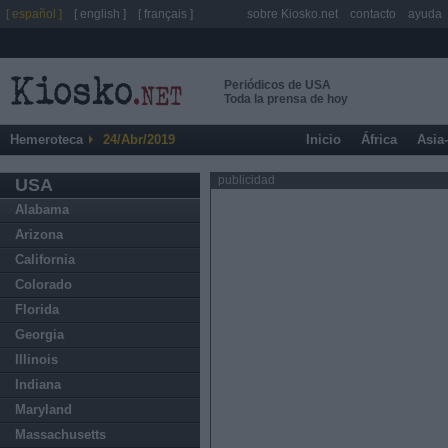
[ español ]
[ english ]
[ français ]
sobre Kiosko.net
contacto
ayuda
Periódicos de USA
Toda la prensa de hoy
Hemeroteca
24/Abr/2019
Inicio
África
Asia
publicidad
USA
Alabama
Arizona
California
Colorado
Florida
Georgia
Illinois
Indiana
Maryland
Massachusetts