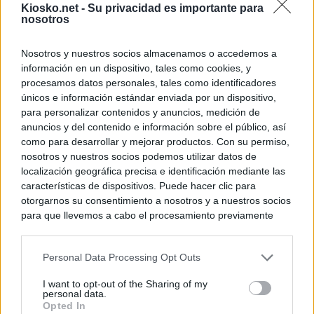
Kiosko.net -
Su privacidad es importante para
nosotros
Nosotros y nuestros socios almacenamos o accedemos a
información en un dispositivo, tales como cookies, y
procesamos datos personales, tales como identificadores
únicos e información estándar enviada por un dispositivo,
para personalizar contenidos y anuncios, medición de
anuncios y del contenido e información sobre el público, así
como para desarrollar y mejorar productos. Con su permiso,
nosotros y nuestros socios podemos utilizar datos de
localización geográfica precisa e identificación mediante las
características de dispositivos. Puede hacer clic para
otorgarnos su consentimiento a nosotros y a nuestros socios
para que llevemos a cabo el procesamiento previamente
descrito. De forma alternativa, puede acceder a información
más detallada y cambiar sus preferencias antes de otorgar o
Personal Data Processing Opt Outs
negar su consentimiento. Tenga en cuenta que algún
procesamiento de sus datos personales puede no requerir
I want to opt-out of the Sharing of my
de su consentimiento, pero usted tiene el derecho de
personal data.
rechazar tal procesamiento. Sus preferencias se aplicarán
Opted In