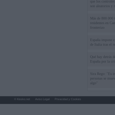
que los controles
son aleatorios y 
Más de 800.000 t
residentes en Can
fronterizo
España impone co
de Italia tras el
Qué hay detrás d
España por la cri
Sira Rego: "Es i
personas se muev
algo"
© Kiosko.net
Aviso Legal
Privacidad y Cookies