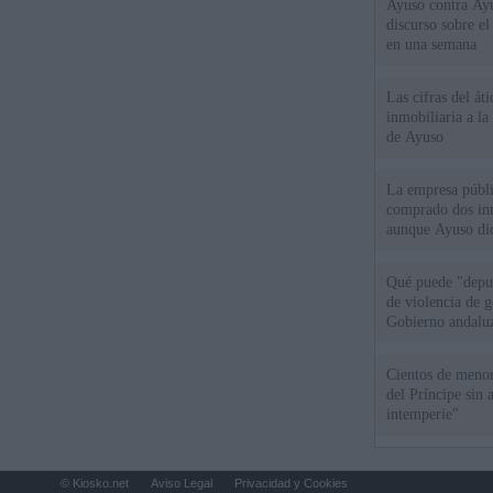
Ayuso contra Ay
discurso sobre e
en una semana
Las cifras del át
inmobiliaria a l
de Ayuso
La empresa públic
comprado dos inm
aunque Ayuso dic
el año"
Qué puede "depur
de violencia de g
Gobierno andalu
Cientos de menor
del Príncipe sin
intemperie"
© Kiosko.net
Aviso Legal
Privacidad y Cookies