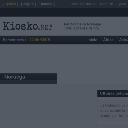
[ español ]
[ english ]
[ français ]
sobre Kiosko.net
contacto
ayuda
Periódicos de Noruega
Toda la prensa de hoy
Hemeroteca
24/Abr/2019
Inicio
África
Asia
Noruega
Últimas notici
El Gobierno de A
directamente la 
ayudas por los i