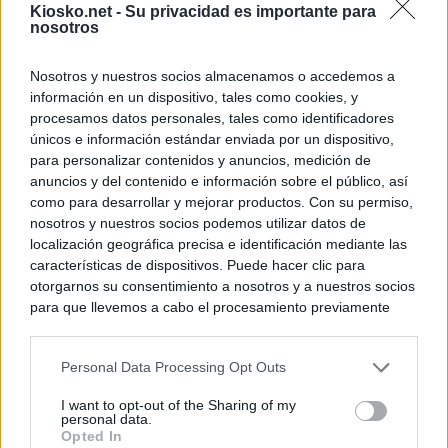
Kiosko.net -
Su privacidad es importante para
nosotros
Nosotros y nuestros socios almacenamos o accedemos a
información en un dispositivo, tales como cookies, y
procesamos datos personales, tales como identificadores
únicos e información estándar enviada por un dispositivo,
para personalizar contenidos y anuncios, medición de
anuncios y del contenido e información sobre el público, así
como para desarrollar y mejorar productos. Con su permiso,
nosotros y nuestros socios podemos utilizar datos de
localización geográfica precisa e identificación mediante las
características de dispositivos. Puede hacer clic para
otorgarnos su consentimiento a nosotros y a nuestros socios
para que llevemos a cabo el procesamiento previamente
descrito. De forma alternativa, puede acceder a información
más detallada y cambiar sus preferencias antes de otorgar o
Personal Data Processing Opt Outs
negar su consentimiento. Tenga en cuenta que algún
procesamiento de sus datos personales puede no requerir
I want to opt-out of the Sharing of my
de su consentimiento, pero usted tiene el derecho de
personal data.
rechazar tal procesamiento. Sus preferencias se aplicarán
Opted In