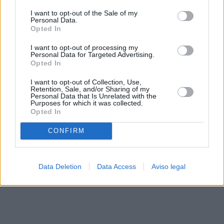
solo a este sitio web. Puede cambiar sus preferencias en
I want to opt-out of the Sale of my
cualquier momento entrando de nuevo en este sitio web o
Personal Data.
visitando nuestra política de privacidad.
Opted In
I want to opt-out of processing my
Personal Data for Targeted Advertising.
Opted In
I want to opt-out of Collection, Use,
Retention, Sale, and/or Sharing of my
Personal Data that Is Unrelated with the
Purposes for which it was collected.
Opted In
CONFIRM
Data Deletion
Data Access
Aviso legal