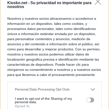
Kiosko.net -
Su privacidad es importante para
El Gobierno vasc
nosotros
vías para que vue
menores llegados
Nosotros y nuestros socios almacenamos o accedemos a
información en un dispositivo, tales como cookies, y
© Kiosko.net
Aviso Legal
Privacidad y Cookies
procesamos datos personales, tales como identificadores
únicos e información estándar enviada por un dispositivo,
para personalizar contenidos y anuncios, medición de
anuncios y del contenido e información sobre el público, así
como para desarrollar y mejorar productos. Con su permiso,
nosotros y nuestros socios podemos utilizar datos de
localización geográfica precisa e identificación mediante las
características de dispositivos. Puede hacer clic para
otorgarnos su consentimiento a nosotros y a nuestros socios
para que llevemos a cabo el procesamiento previamente
descrito. De forma alternativa, puede acceder a información
más detallada y cambiar sus preferencias antes de otorgar o
Personal Data Processing Opt Outs
negar su consentimiento. Tenga en cuenta que algún
procesamiento de sus datos personales puede no requerir
I want to opt-out of the Sharing of my
de su consentimiento, pero usted tiene el derecho de
personal data.
rechazar tal procesamiento. Sus preferencias se aplicarán
Opted In