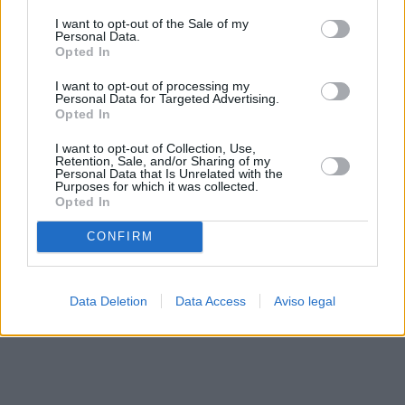
solo a este sitio web. Puede cambiar sus preferencias en
I want to opt-out of the Sale of my
cualquier momento entrando de nuevo en este sitio web o
Personal Data.
visitando nuestra política de privacidad.
Opted In
I want to opt-out of processing my
Personal Data for Targeted Advertising.
Opted In
I want to opt-out of Collection, Use,
Retention, Sale, and/or Sharing of my
Personal Data that Is Unrelated with the
Purposes for which it was collected.
Opted In
CONFIRM
Data Deletion
Data Access
Aviso legal