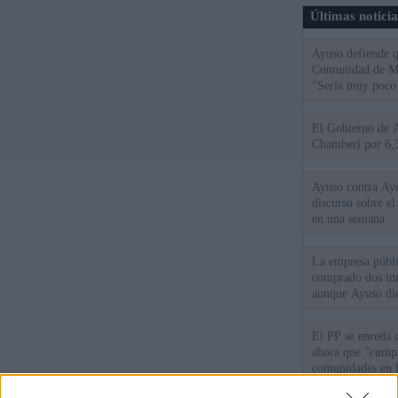
Últimas notici
Ayuso defiende q
Comunidad de Mad
"Sería muy poco 
El Gobierno de A
Chamberí por 6,3
Ayuso contra Ay
discurso sobre e
en una semana
La empresa públic
comprado dos inm
aunque Ayuso dic
el año"
El PP se enreda 
ahora que "cumpl
comunidades en l
oponen