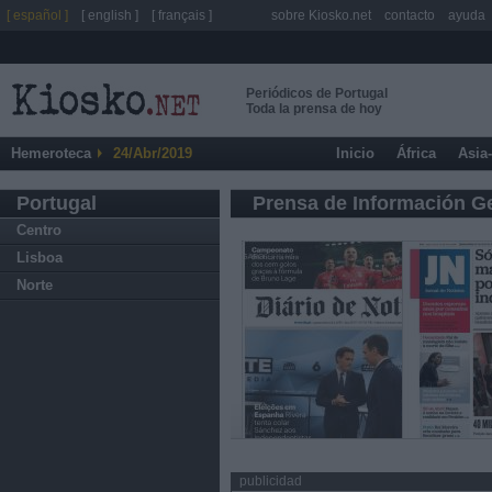
[ español ]
[ english ]
[ français ]
sobre Kiosko.net
contacto
ayuda
Periódicos de Portugal
Toda la prensa de hoy
Hemeroteca
24/Abr/2019
Inicio
África
Asia
Portugal
Prensa de Información G
Centro
Lisboa
Norte
publicidad