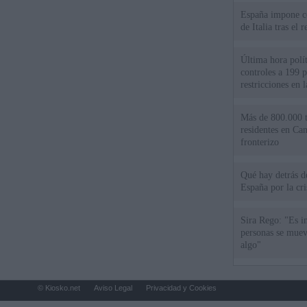
España impone co
de Italia tras el
Última hora polít
controles a 199 p
restricciones en l
Más de 800.000 t
residentes en Can
fronterizo
Qué hay detrás d
España por la cri
Sira Rego: "Es i
personas se muev
algo"
© Kiosko.net
Aviso Legal
Privacidad y Cookies