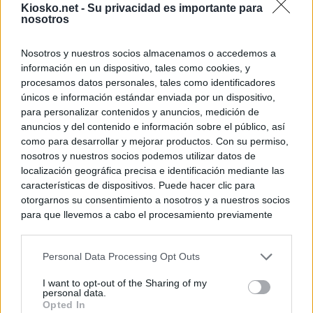
Kiosko.net -
Su privacidad es importante para
nosotros
Nosotros y nuestros socios almacenamos o accedemos a
información en un dispositivo, tales como cookies, y
procesamos datos personales, tales como identificadores
únicos e información estándar enviada por un dispositivo,
para personalizar contenidos y anuncios, medición de
anuncios y del contenido e información sobre el público, así
como para desarrollar y mejorar productos. Con su permiso,
nosotros y nuestros socios podemos utilizar datos de
localización geográfica precisa e identificación mediante las
características de dispositivos. Puede hacer clic para
otorgarnos su consentimiento a nosotros y a nuestros socios
para que llevemos a cabo el procesamiento previamente
descrito. De forma alternativa, puede acceder a información
más detallada y cambiar sus preferencias antes de otorgar o
Personal Data Processing Opt Outs
negar su consentimiento. Tenga en cuenta que algún
procesamiento de sus datos personales puede no requerir
I want to opt-out of the Sharing of my
de su consentimiento, pero usted tiene el derecho de
personal data.
rechazar tal procesamiento. Sus preferencias se aplicarán
Opted In