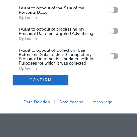
solo a este sitio web. Puede cambiar sus preferencias en
I want to opt-out of the Sale of my
cualquier momento entrando de nuevo en este sitio web o
Personal Data.
visitando nuestra política de privacidad.
Opted In
I want to opt-out of processing my
Personal Data for Targeted Advertising.
Opted In
I want to opt-out of Collection, Use,
Retention, Sale, and/or Sharing of my
Personal Data that Is Unrelated with the
Purposes for which it was collected.
Opted In
CONFIRM
Data Deletion
Data Access
Aviso legal