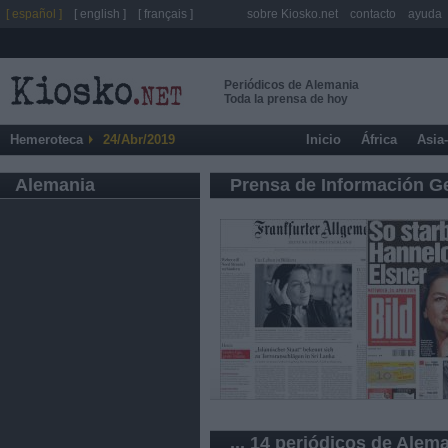
[ español ]
[ english ]
[ français ]
sobre Kiosko.net
contacto
ayuda
Periódicos de Alemania
Toda la prensa de hoy
Hemeroteca
24/Abr/2019
Inicio
África
Asia
Alemania
Prensa de Información G
... 14 periódicos de Alem