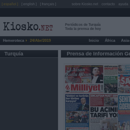
[ español ]
[ english ]
[ français ]
sobre Kiosko.net
contacto
ayuda
Periódicos de Turquía
Toda la prensa de hoy
Hemeroteca
24/Abr/2019
Inicio
África
Asia
Turquía
Prensa de Información G