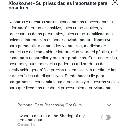
Kiosko.net -
Su privacidad es importante para
nosotros
Nosotros y nuestros socios almacenamos o accedemos a
información en un dispositivo, tales como cookies, y
procesamos datos personales, tales como identificadores
únicos e información estándar enviada por un dispositivo,
para personalizar contenidos y anuncios, medición de
anuncios y del contenido e información sobre el público, así
como para desarrollar y mejorar productos. Con su permiso,
nosotros y nuestros socios podemos utilizar datos de
localización geográfica precisa e identificación mediante las
características de dispositivos. Puede hacer clic para
otorgarnos su consentimiento a nosotros y a nuestros socios
para que llevemos a cabo el procesamiento previamente
descrito. De forma alternativa, puede acceder a información
más detallada y cambiar sus preferencias antes de otorgar o
Personal Data Processing Opt Outs
negar su consentimiento. Tenga en cuenta que algún
procesamiento de sus datos personales puede no requerir
I want to opt-out of the Sharing of my
de su consentimiento, pero usted tiene el derecho de
personal data.
rechazar tal procesamiento. Sus preferencias se aplicarán
Opted In