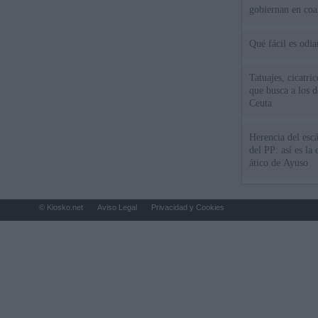
gobiernan en coa
Qué fácil es odi
Tatuajes, cicatri
que busca a los d
Ceuta
Herencia del esc
del PP: así es l
ático de Ayuso
© Kiosko.net
Aviso Legal
Privacidad y Cookies