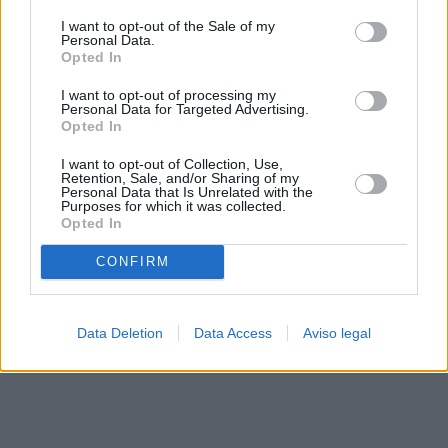
solo a este sitio web. Puede cambiar sus preferencias en
I want to opt-out of the Sale of my
cualquier momento entrando de nuevo en este sitio web o
Personal Data.
visitando nuestra política de privacidad.
Opted In
I want to opt-out of processing my
Personal Data for Targeted Advertising.
Opted In
I want to opt-out of Collection, Use,
Retention, Sale, and/or Sharing of my
Personal Data that Is Unrelated with the
Purposes for which it was collected.
Opted In
CONFIRM
Data Deletion
Data Access
Aviso legal