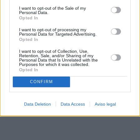
solo a este sitio web. Puede cambiar sus preferencias en
I want to opt-out of the Sale of my
cualquier momento entrando de nuevo en este sitio web o
Personal Data.
visitando nuestra política de privacidad.
Opted In
I want to opt-out of processing my
Personal Data for Targeted Advertising.
Opted In
I want to opt-out of Collection, Use,
Retention, Sale, and/or Sharing of my
Personal Data that Is Unrelated with the
Purposes for which it was collected.
Opted In
CONFIRM
Data Deletion
Data Access
Aviso legal