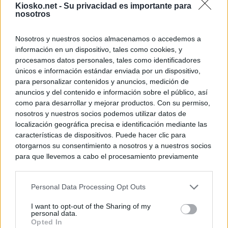
Kiosko.net -
Su privacidad es importante para
nosotros
Nosotros y nuestros socios almacenamos o accedemos a
información en un dispositivo, tales como cookies, y
procesamos datos personales, tales como identificadores
únicos e información estándar enviada por un dispositivo,
para personalizar contenidos y anuncios, medición de
anuncios y del contenido e información sobre el público, así
como para desarrollar y mejorar productos. Con su permiso,
nosotros y nuestros socios podemos utilizar datos de
localización geográfica precisa e identificación mediante las
características de dispositivos. Puede hacer clic para
otorgarnos su consentimiento a nosotros y a nuestros socios
para que llevemos a cabo el procesamiento previamente
descrito. De forma alternativa, puede acceder a información
más detallada y cambiar sus preferencias antes de otorgar o
Personal Data Processing Opt Outs
negar su consentimiento. Tenga en cuenta que algún
procesamiento de sus datos personales puede no requerir
I want to opt-out of the Sharing of my
de su consentimiento, pero usted tiene el derecho de
personal data.
rechazar tal procesamiento. Sus preferencias se aplicarán
Opted In