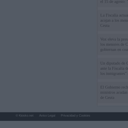
el 15 de agosto:
La Fiscalía actu
acojan a los meno
Ceuta
Vox eleva la pres
los menores de C
gobiernan en coa
Un diputado de 
ante la Fiscalía 
los inmigrantes”
El Gobierno rech
ministros acudan 
de Ceuta
© Kiosko.net
Aviso Legal
Privacidad y Cookies