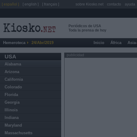
[ español ]
[ english ]
[ français ]
sobre Kiosko.net
contacto
ayuda
Periódicos de USA
Toda la prensa de hoy
Hemeroteca
24/Abr/2019
Inicio
África
Asia
publicidad
USA
Alabama
Arizona
California
Colorado
Florida
Georgia
Illinois
Indiana
Maryland
Massachusetts