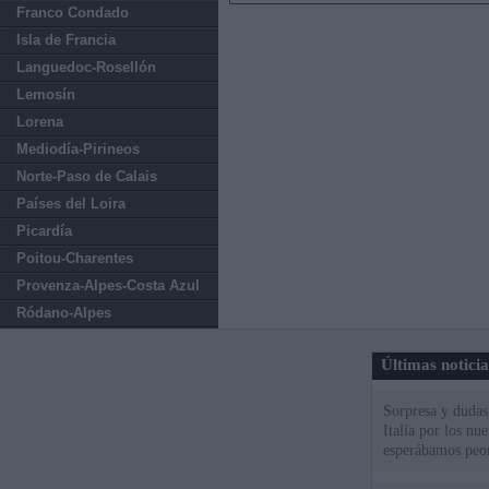
Franco Condado
Isla de Francia
Languedoc-Rosellón
Lemosín
Lorena
Mediodía-Pirineos
Norte-Paso de Calais
Países del Loira
Picardía
Poitou-Charentes
Provenza-Alpes-Costa Azul
Ródano-Alpes
Últimas notici
Sorpresa y dudas 
Italia por los nu
esperábamos peo