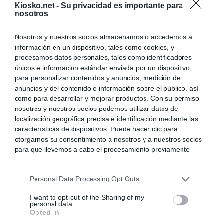
Kiosko.net -
Su privacidad es importante para
nosotros
Nosotros y nuestros socios almacenamos o accedemos a
información en un dispositivo, tales como cookies, y
procesamos datos personales, tales como identificadores
únicos e información estándar enviada por un dispositivo,
para personalizar contenidos y anuncios, medición de
anuncios y del contenido e información sobre el público, así
como para desarrollar y mejorar productos. Con su permiso,
nosotros y nuestros socios podemos utilizar datos de
localización geográfica precisa e identificación mediante las
características de dispositivos. Puede hacer clic para
otorgarnos su consentimiento a nosotros y a nuestros socios
para que llevemos a cabo el procesamiento previamente
descrito. De forma alternativa, puede acceder a información
más detallada y cambiar sus preferencias antes de otorgar o
Personal Data Processing Opt Outs
negar su consentimiento. Tenga en cuenta que algún
procesamiento de sus datos personales puede no requerir
I want to opt-out of the Sharing of my
de su consentimiento, pero usted tiene el derecho de
personal data.
rechazar tal procesamiento. Sus preferencias se aplicarán
Opted In