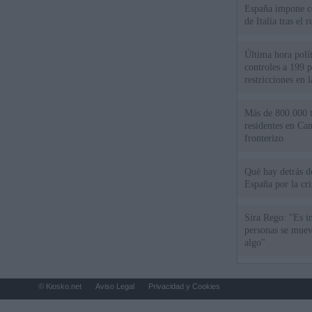
España impone co
de Italia tras el
Última hora polít
controles a 199 p
restricciones en l
Más de 800.000 t
residentes en Can
fronterizo
Qué hay detrás d
España por la cri
Sira Rego: "Es i
personas se muev
algo"
© Kiosko.net
Aviso Legal
Privacidad y Cookies