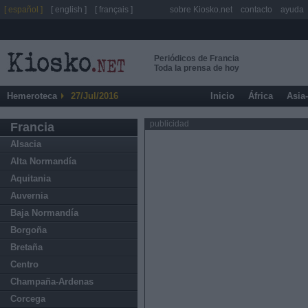
[ español ]
[ english ]
[ français ]
sobre Kiosko.net
contacto
ayuda
Periódicos de Francia
Toda la prensa de hoy
Hemeroteca
27/Jul/2016
Inicio
África
Asia
publicidad
Francia
Alsacia
Alta Normandía
Aquitania
Auvernia
Baja Normandía
Borgoña
Bretaña
Centro
Champaña-Ardenas
Corcega