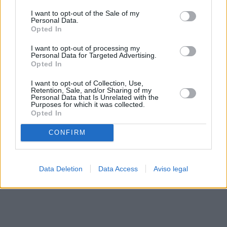
solo a este sitio web. Puede cambiar sus preferencias en
I want to opt-out of the Sale of my
cualquier momento entrando de nuevo en este sitio web o
Personal Data.
visitando nuestra política de privacidad.
Opted In
I want to opt-out of processing my
Personal Data for Targeted Advertising.
Opted In
I want to opt-out of Collection, Use,
Retention, Sale, and/or Sharing of my
Personal Data that Is Unrelated with the
Purposes for which it was collected.
Opted In
CONFIRM
Data Deletion
Data Access
Aviso legal