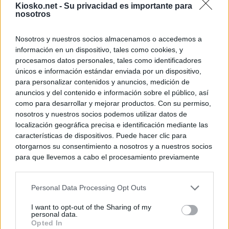
Kiosko.net -
Su privacidad es importante para
nosotros
Nosotros y nuestros socios almacenamos o accedemos a
información en un dispositivo, tales como cookies, y
procesamos datos personales, tales como identificadores
únicos e información estándar enviada por un dispositivo,
para personalizar contenidos y anuncios, medición de
anuncios y del contenido e información sobre el público, así
como para desarrollar y mejorar productos. Con su permiso,
nosotros y nuestros socios podemos utilizar datos de
localización geográfica precisa e identificación mediante las
características de dispositivos. Puede hacer clic para
otorgarnos su consentimiento a nosotros y a nuestros socios
para que llevemos a cabo el procesamiento previamente
descrito. De forma alternativa, puede acceder a información
más detallada y cambiar sus preferencias antes de otorgar o
Personal Data Processing Opt Outs
negar su consentimiento. Tenga en cuenta que algún
procesamiento de sus datos personales puede no requerir
I want to opt-out of the Sharing of my
de su consentimiento, pero usted tiene el derecho de
personal data.
rechazar tal procesamiento. Sus preferencias se aplicarán
Opted In