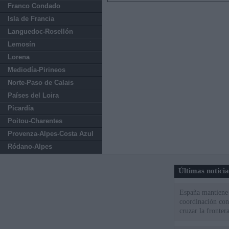
Franco Condado
Isla de Francia
Languedoc-Rosellón
Lemosín
Lorena
Mediodía-Pirineos
Norte-Paso de Calais
Países del Loira
Picardía
Poitou-Charentes
Provenza-Alpes-Costa Azul
Ródano-Alpes
Últimas notici
España mantiene l
coordinación con
cruzar la fronter