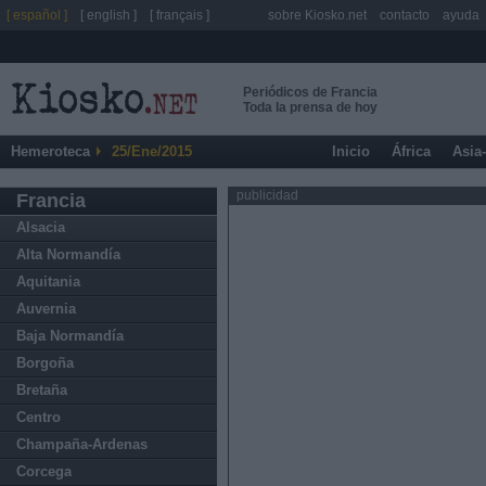
[ español ]
[ english ]
[ français ]
sobre Kiosko.net
contacto
ayuda
Periódicos de Francia
Toda la prensa de hoy
Hemeroteca
25/Ene/2015
Inicio
África
Asia
publicidad
Francia
Alsacia
Alta Normandía
Aquitania
Auvernia
Baja Normandía
Borgoña
Bretaña
Centro
Champaña-Ardenas
Corcega