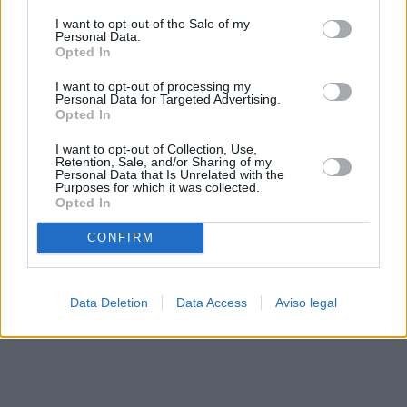
solo a este sitio web. Puede cambiar sus preferencias en
I want to opt-out of the Sale of my
cualquier momento entrando de nuevo en este sitio web o
Personal Data.
visitando nuestra política de privacidad.
Opted In
I want to opt-out of processing my
Personal Data for Targeted Advertising.
Opted In
I want to opt-out of Collection, Use,
Retention, Sale, and/or Sharing of my
Personal Data that Is Unrelated with the
Purposes for which it was collected.
Opted In
CONFIRM
Data Deletion
Data Access
Aviso legal