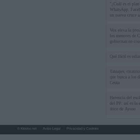
"¿Cuál es el plan
WhatsApp, Faceb
un nuevo cruce a
15 de agosto
Vox eleva la pres
los menores de C
gobiernan en coa
Qué fácil es odi
Tatuajes, cicatri
que busca a los d
Ceuta
Herencia del esc
del PP: así es l
ático de Ayuso
© Kiosko.net
Aviso Legal
Privacidad y Cookies