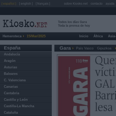
[ español ]
[ english ]
[ français ]
sobre Kiosko.net
contacto
ayuda
Todos los días Gara
Toda la prensa de hoy
Hemeroteca
15/Mar/2025
Inicio
África
Asia
España
Gara
País Vasco
Gipuzkoa
Andalucía
Aragón
Asturias
Baleares
C. Valenciana
Canarias
Cantabria
Castilla y León
Castilla-La Mancha
Cataluña