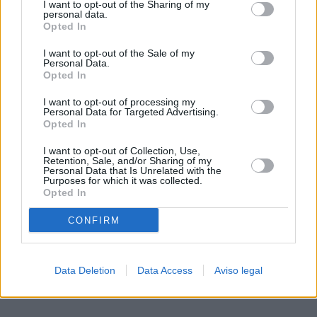
I want to opt-out of the Sharing of my
de su consentimiento, pero usted tiene el derecho de
personal data.
rechazar tal procesamiento. Sus preferencias se aplicarán
Opted In
solo a este sitio web. Puede cambiar sus preferencias en
I want to opt-out of the Sale of my
cualquier momento entrando de nuevo en este sitio web o
Personal Data.
visitando nuestra política de privacidad.
Opted In
I want to opt-out of processing my
Personal Data for Targeted Advertising.
Opted In
I want to opt-out of Collection, Use,
Retention, Sale, and/or Sharing of my
Personal Data that Is Unrelated with the
Purposes for which it was collected.
Opted In
CONFIRM
Data Deletion
Data Access
Aviso legal