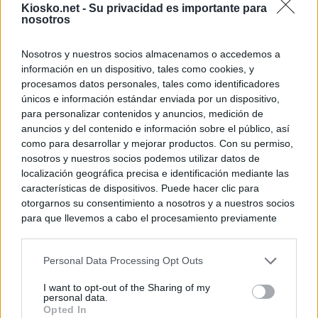
Kiosko.net -
Su privacidad es importante para
nosotros
Nosotros y nuestros socios almacenamos o accedemos a
información en un dispositivo, tales como cookies, y
procesamos datos personales, tales como identificadores
únicos e información estándar enviada por un dispositivo,
para personalizar contenidos y anuncios, medición de
anuncios y del contenido e información sobre el público, así
como para desarrollar y mejorar productos. Con su permiso,
nosotros y nuestros socios podemos utilizar datos de
localización geográfica precisa e identificación mediante las
características de dispositivos. Puede hacer clic para
otorgarnos su consentimiento a nosotros y a nuestros socios
para que llevemos a cabo el procesamiento previamente
descrito. De forma alternativa, puede acceder a información
más detallada y cambiar sus preferencias antes de otorgar o
Personal Data Processing Opt Outs
negar su consentimiento. Tenga en cuenta que algún
procesamiento de sus datos personales puede no requerir
I want to opt-out of the Sharing of my
de su consentimiento, pero usted tiene el derecho de
personal data.
rechazar tal procesamiento. Sus preferencias se aplicarán
Opted In