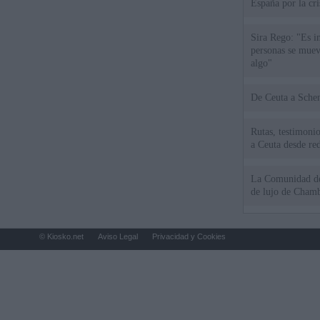
España por la cri
Sira Rego: "Es i
personas se muev
algo"
De Ceu
Rutas, testimonio
a Ceuta desde red
La Comunidad de 
de lujo de Chamb
© Kiosko.net
Aviso Legal
Privacidad y Cookies