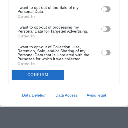
solo a este sitio web. Puede cambiar sus preferencias en
I want to opt-out of the Sale of my
cualquier momento entrando de nuevo en este sitio web o
Personal Data.
visitando nuestra política de privacidad.
Opted In
I want to opt-out of processing my
Personal Data for Targeted Advertising.
Opted In
I want to opt-out of Collection, Use,
Retention, Sale, and/or Sharing of my
Personal Data that Is Unrelated with the
Purposes for which it was collected.
Opted In
CONFIRM
Data Deletion
Data Access
Aviso legal