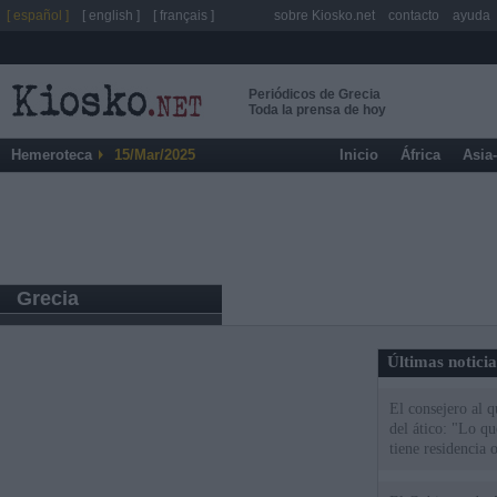
[ español ]
[ english ]
[ français ]
sobre Kiosko.net
contacto
ayuda
Periódicos de Grecia
Toda la prensa de hoy
Hemeroteca
15/Mar/2025
Inicio
África
Asia
Grecia
Últimas notici
El consejero al 
del ático: "Lo q
tiene residencia o