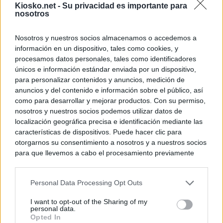
Kiosko.net -
Su privacidad es importante para
nosotros
Nosotros y nuestros socios almacenamos o accedemos a
información en un dispositivo, tales como cookies, y
procesamos datos personales, tales como identificadores
únicos e información estándar enviada por un dispositivo,
para personalizar contenidos y anuncios, medición de
anuncios y del contenido e información sobre el público, así
como para desarrollar y mejorar productos. Con su permiso,
nosotros y nuestros socios podemos utilizar datos de
localización geográfica precisa e identificación mediante las
características de dispositivos. Puede hacer clic para
otorgarnos su consentimiento a nosotros y a nuestros socios
para que llevemos a cabo el procesamiento previamente
descrito. De forma alternativa, puede acceder a información
más detallada y cambiar sus preferencias antes de otorgar o
Personal Data Processing Opt Outs
negar su consentimiento. Tenga en cuenta que algún
procesamiento de sus datos personales puede no requerir
I want to opt-out of the Sharing of my
de su consentimiento, pero usted tiene el derecho de
personal data.
rechazar tal procesamiento. Sus preferencias se aplicarán
Opted In