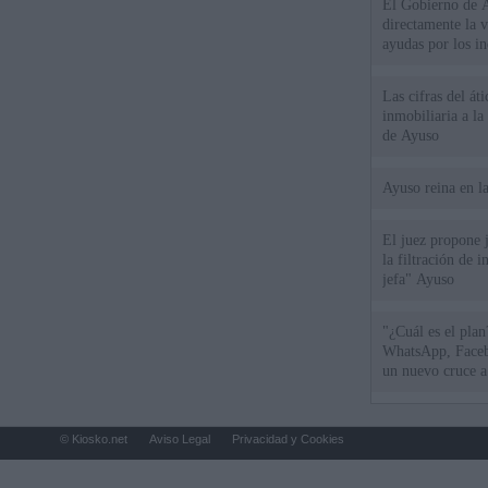
El Gobierno de A
directamente la 
ayudas por los i
Las cifras del át
inmobiliaria a l
de Ayuso
Ayuso reina en l
El juez propone j
la filtración de i
jefa" Ayuso
"¿Cuál es el plan
WhatsApp, Faceb
un nuevo cruce a
15 de agosto
© Kiosko.net
Aviso Legal
Privacidad y Cookies