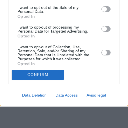
solo a este sitio web. Puede cambiar sus preferencias en
I want to opt-out of the Sale of my
cualquier momento entrando de nuevo en este sitio web o
Personal Data.
visitando nuestra política de privacidad.
Opted In
I want to opt-out of processing my
Personal Data for Targeted Advertising.
Opted In
I want to opt-out of Collection, Use,
Retention, Sale, and/or Sharing of my
Personal Data that Is Unrelated with the
Purposes for which it was collected.
Opted In
CONFIRM
Data Deletion
Data Access
Aviso legal