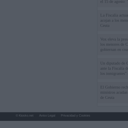
el 15 de agosto:
La Fiscalía actu
acojan a los meno
Ceuta
Vox eleva la pres
los menores de C
gobiernan en coa
Un diputado de 
ante la Fiscalía 
los inmigrantes”
El Gobierno rech
ministros acudan 
de Ceuta
© Kiosko.net
Aviso Legal
Privacidad y Cookies