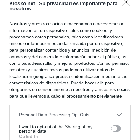
Kiosko.net -
Su privacidad es importante para
nosotros
Nosotros y nuestros socios almacenamos o accedemos a
información en un dispositivo, tales como cookies, y
procesamos datos personales, tales como identificadores
únicos e información estándar enviada por un dispositivo,
para personalizar contenidos y anuncios, medición de
anuncios y del contenido e información sobre el público, así
como para desarrollar y mejorar productos. Con su permiso,
nosotros y nuestros socios podemos utilizar datos de
localización geográfica precisa e identificación mediante las
características de dispositivos. Puede hacer clic para
otorgarnos su consentimiento a nosotros y a nuestros socios
para que llevemos a cabo el procesamiento previamente
descrito. De forma alternativa, puede acceder a información
más detallada y cambiar sus preferencias antes de otorgar o
Personal Data Processing Opt Outs
negar su consentimiento. Tenga en cuenta que algún
procesamiento de sus datos personales puede no requerir
I want to opt-out of the Sharing of my
de su consentimiento, pero usted tiene el derecho de
personal data.
rechazar tal procesamiento. Sus preferencias se aplicarán
Opted In