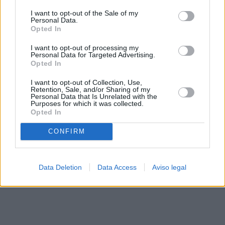
solo a este sitio web. Puede cambiar sus preferencias en
I want to opt-out of the Sale of my
cualquier momento entrando de nuevo en este sitio web o
Personal Data.
visitando nuestra política de privacidad.
Opted In
I want to opt-out of processing my
Personal Data for Targeted Advertising.
Opted In
I want to opt-out of Collection, Use,
Retention, Sale, and/or Sharing of my
Personal Data that Is Unrelated with the
Purposes for which it was collected.
Opted In
CONFIRM
Data Deletion
Data Access
Aviso legal