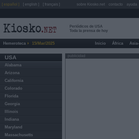
[ español ]
[ english ]
[ français ]
sobre Kiosko.net
contacto
ayuda
Periódicos de USA
Toda la prensa de hoy
Hemeroteca
15/Mar/2025
Inicio
África
Asia
publicidad
USA
Alabama
Arizona
California
Colorado
Florida
Georgia
Illinois
Indiana
Maryland
Massachusetts