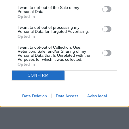
solo a este sitio web. Puede cambiar sus preferencias en
I want to opt-out of the Sale of my
cualquier momento entrando de nuevo en este sitio web o
Personal Data.
visitando nuestra política de privacidad.
Opted In
I want to opt-out of processing my
Personal Data for Targeted Advertising.
Opted In
I want to opt-out of Collection, Use,
Retention, Sale, and/or Sharing of my
Personal Data that Is Unrelated with the
Purposes for which it was collected.
Opted In
CONFIRM
Data Deletion
Data Access
Aviso legal