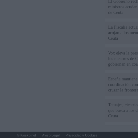
El Gobierno rech
ministros acudan 
de Ceuta
La Fiscalía actu
acojan a los meno
Ceuta
Vox eleva la pres
los menores de C
gobiernan en coa
España mantiene l
coordinación con
cruzar la fronter
Tatuajes, cicatri
que busca a los d
Ceuta
© Kiosko.net
Aviso Legal
Privacidad y Cookies