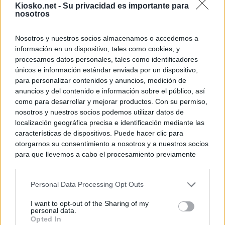
Kiosko.net -
Su privacidad es importante para
nosotros
Nosotros y nuestros socios almacenamos o accedemos a
información en un dispositivo, tales como cookies, y
procesamos datos personales, tales como identificadores
únicos e información estándar enviada por un dispositivo,
para personalizar contenidos y anuncios, medición de
anuncios y del contenido e información sobre el público, así
como para desarrollar y mejorar productos. Con su permiso,
nosotros y nuestros socios podemos utilizar datos de
localización geográfica precisa e identificación mediante las
características de dispositivos. Puede hacer clic para
otorgarnos su consentimiento a nosotros y a nuestros socios
para que llevemos a cabo el procesamiento previamente
descrito. De forma alternativa, puede acceder a información
más detallada y cambiar sus preferencias antes de otorgar o
Personal Data Processing Opt Outs
negar su consentimiento. Tenga en cuenta que algún
procesamiento de sus datos personales puede no requerir
I want to opt-out of the Sharing of my
de su consentimiento, pero usted tiene el derecho de
personal data.
rechazar tal procesamiento. Sus preferencias se aplicarán
Opted In