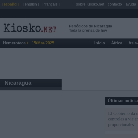
[ español ]
[ english ]
[ français ]
sobre Kiosko.net
contacto
ayuda
Periódicos de Nicaragua
Toda la prensa de hoy
Hemeroteca
15/Mar/2025
Inicio
África
Asia
Nicaragua
Últimas notici
El Gobierno da un
controles a viaj
proporcionales"