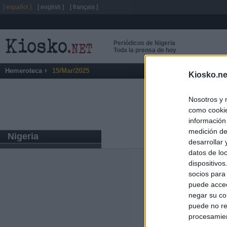
[ español ]
[ english ]
[ français ]
Periódicos de Nigeria
Toda la prensa de hoy
Hemeroteca
15/Mar/2025
Kiosko.ne
Nosotros y 
como cookie
información
medición de
Nigeria
desarrollar
datos de loc
dispositivo
Últimas notic
socios para
puede acced
El Gobierno de 
negar su co
Chamberí a ayud
puede no re
procesamien
Ayuso contra Ay