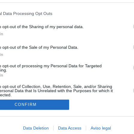
s en cualquier momento entrando de nuevo en este sitio web o visitan
Madrid en una semana
privacidad.
l Data Processing Opt Outs
tico: de los honorarios de la inmobiliaria a la estimación de venta
e Ayuso
o opt-out of the Sharing of my personal data.
In
la era de la impunidad
o opt-out of the Sale of my Personal Data.
juzgar a la alcaldesa de Alcalá por la filtración de informes
In
"salvar a la jefa" Ayuso
to opt-out of processing my Personal Data for Targeted
ica del ático de lujo solo ha comprado dos inmuebles en los
ing.
ios aunque Ayuso dice que realiza compraventas "todo el año"
In
o opt-out of Collection, Use, Retention, Sale, and/or Sharing
ersonal Data that Is Unrelated with the Purposes for which it
lected.
In
CONFIRM
Data Deletion
Data Access
Aviso legal