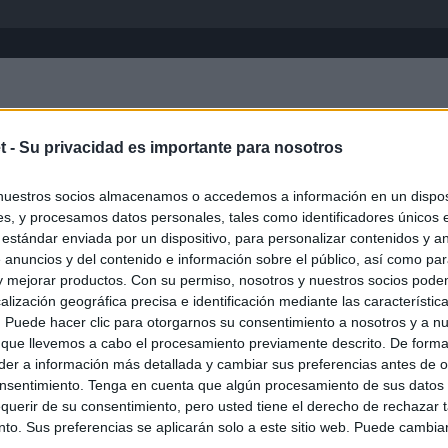
Inicio
África
Asia-Pacífico
Eur
t -
Su privacidad es importante para nosotros
nuestros socios almacenamos o accedemos a información en un disposi
s, y procesamos datos personales, tales como identificadores únicos 
 estándar enviada por un dispositivo, para personalizar contenidos y a
 anuncios y del contenido e información sobre el público, así como pa
 y mejorar productos. Con su permiso, nosotros y nuestros socios podem
alización geográfica precisa e identificación mediante las característic
s. Puede hacer clic para otorgarnos su consentimiento a nosotros y a n
ias
SO
 que llevemos a cabo el procesamiento previamente descrito. De forma 
er a información más detallada y cambiar sus preferencias antes de o
Kio
Ayuso no puede destinar directamente la venta del ático de
nsentimiento. Tenga en cuenta que algún procesamiento de sus datos
as por los incendios
Nav
querir de su consentimiento, pero usted tiene el derecho de rechazar t
del
to. Sus preferencias se aplicarán solo a este sitio web. Puede cambia
uso: cómo ha cambiado su discurso sobre el ático de la
SÍ