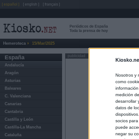
[ español ]
[ english ]
[ français ]
Periódicos de España
Toda la prensa de hoy
Hemeroteca
15/Mar/2025
publicidad
España
Kiosko.ne
Andalucía
Aragón
Nosotros y 
Asturias
como cookie
información
Baleares
medición de
C. Valenciana
desarrollar
Canarias
datos de loc
Cantabria
dispositivo
Castilla y León
socios para
Castilla-La Mancha
puede acced
negar su co
Cataluña