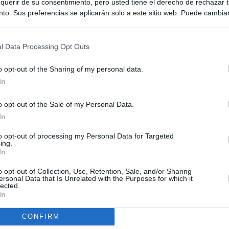
querir de su consentimiento, pero usted tiene el derecho de rechazar t
to. Sus preferencias se aplicarán solo a este sitio web. Puede cambia
s en cualquier momento entrando de nuevo en este sitio web o visitan
privacidad.
l Data Processing Opt Outs
o opt-out of the Sharing of my personal data.
In
o opt-out of the Sale of my Personal Data.
In
ias
SO
to opt-out of processing my Personal Data for Targeted
Kio
 entre los viajeros procedentes de Italia por los nuevos
ing.
 lo esperábamos peor"
In
Nav
del
o opt-out of Collection, Use, Retention, Sale, and/or Sharing
tica, en directo: Interior reitera que los controles a viajeros
ersonal Data that Is Unrelated with the Purposes for which it
SÍ
alia son aleatorios y no sistemáticos
lected.
In
turistas y unos 60.000 italianos residentes en Canarias tendrán
CONFIRM
ol fronterizo