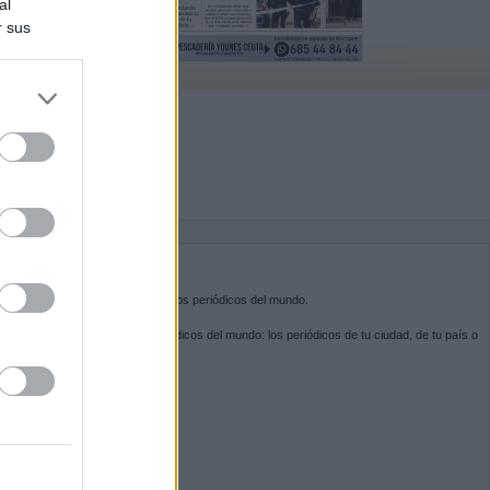
al
r sus
do nuestra
BRE KIOSKO.NET
sko.net
es la puerta de entrada a los periódicos del mundo.
ega por las portadas de los periódicos del mundo: los periódicos de tu ciudad, de tu país o
 otro extremo del mundo.
GUENOS