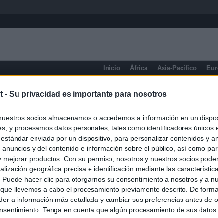
Inicio
África
Asia-Pacífico
Eur
Ceuta y Melilla
t -
Su privacidad es importante para nosotros
nuestros socios almacenamos o accedemos a información en un disposi
s, y procesamos datos personales, tales como identificadores únicos 
 estándar enviada por un dispositivo, para personalizar contenidos y a
 anuncios y del contenido e información sobre el público, así como pa
 y mejorar productos. Con su permiso, nosotros y nuestros socios podem
alización geográfica precisa e identificación mediante las característic
s. Puede hacer clic para otorgarnos su consentimiento a nosotros y a n
 que llevemos a cabo el procesamiento previamente descrito. De forma 
er a información más detallada y cambiar sus preferencias antes de o
nsentimiento. Tenga en cuenta que algún procesamiento de sus datos