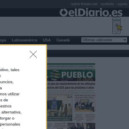
sobre Kiosko.net
contacto
ayuda
opa
Latinoamérica
USA
Canadá
tivo, tales
e
nuncios,
ra
os utilizar
as de
uestros
alternativa,
torgar o
 personales