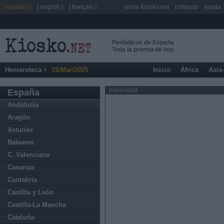
[ español ]
[ english ]
[ français ]
sobre Kiosko.net
contacto
ayuda
Periódicos de España
Toda la prensa de hoy
Hemeroteca
15/Mar/2025
Inicio
África
Asia
publicidad
España
Andalucía
Aragón
Asturias
Baleares
C. Valenciana
Canarias
Cantabria
Castilla y León
Castilla-La Mancha
Cataluña