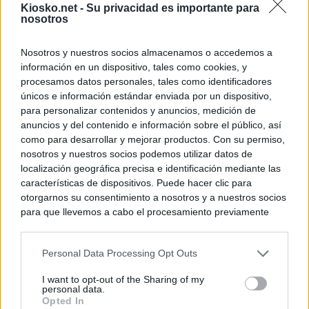
Kiosko.net -
Su privacidad es importante para
nosotros
Nosotros y nuestros socios almacenamos o accedemos a
información en un dispositivo, tales como cookies, y
procesamos datos personales, tales como identificadores
únicos e información estándar enviada por un dispositivo,
para personalizar contenidos y anuncios, medición de
anuncios y del contenido e información sobre el público, así
como para desarrollar y mejorar productos. Con su permiso,
nosotros y nuestros socios podemos utilizar datos de
localización geográfica precisa e identificación mediante las
características de dispositivos. Puede hacer clic para
otorgarnos su consentimiento a nosotros y a nuestros socios
para que llevemos a cabo el procesamiento previamente
descrito. De forma alternativa, puede acceder a información
más detallada y cambiar sus preferencias antes de otorgar o
Personal Data Processing Opt Outs
negar su consentimiento. Tenga en cuenta que algún
procesamiento de sus datos personales puede no requerir
I want to opt-out of the Sharing of my
de su consentimiento, pero usted tiene el derecho de
personal data.
rechazar tal procesamiento. Sus preferencias se aplicarán
Opted In