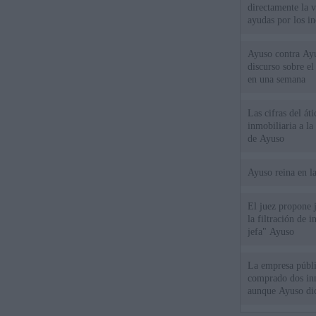
directamente la 
ayudas por los i
Ayuso contra Ay
discurso sobre e
en una semana
Las cifras del át
inmobiliaria a l
de Ayuso
Ayuso reina en l
El juez propone j
la filtración de i
jefa" Ayuso
La empresa públic
comprado dos inm
aunque Ayuso dic
el año"