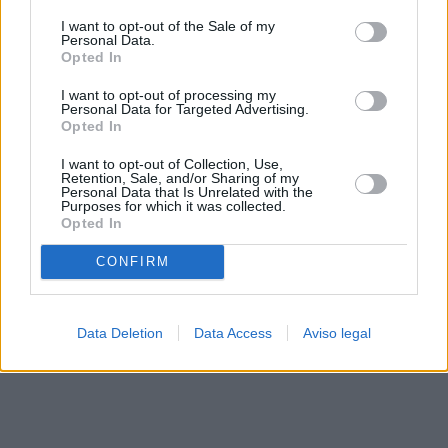
solo a este sitio web. Puede cambiar sus preferencias en
I want to opt-out of the Sale of my
cualquier momento entrando de nuevo en este sitio web o
Personal Data.
visitando nuestra política de privacidad.
Opted In
I want to opt-out of processing my
Personal Data for Targeted Advertising.
Opted In
I want to opt-out of Collection, Use,
Retention, Sale, and/or Sharing of my
Personal Data that Is Unrelated with the
Purposes for which it was collected.
Opted In
CONFIRM
Data Deletion
Data Access
Aviso legal