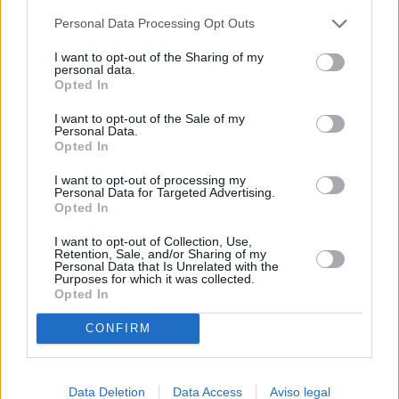
más detallada y cambiar sus preferencias antes de otorgar o
Personal Data Processing Opt Outs
negar su consentimiento. Tenga en cuenta que algún
procesamiento de sus datos personales puede no requerir
I want to opt-out of the Sharing of my
de su consentimiento, pero usted tiene el derecho de
personal data.
rechazar tal procesamiento. Sus preferencias se aplicarán
Opted In
solo a este sitio web. Puede cambiar sus preferencias en
I want to opt-out of the Sale of my
cualquier momento entrando de nuevo en este sitio web o
Personal Data.
visitando nuestra política de privacidad.
Opted In
I want to opt-out of processing my
Personal Data for Targeted Advertising.
Opted In
I want to opt-out of Collection, Use,
Retention, Sale, and/or Sharing of my
Personal Data that Is Unrelated with the
Purposes for which it was collected.
Opted In
CONFIRM
Data Deletion
Data Access
Aviso legal