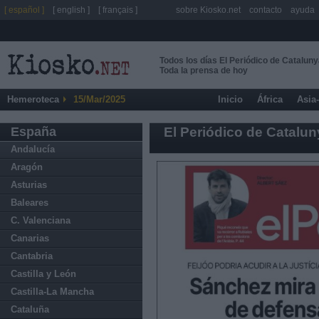
[ español ]
[ english ]
[ français ]
sobre Kiosko.net
contacto
ayuda
Todos los días El Periódico de Catalun
Toda la prensa de hoy
Hemeroteca
15/Mar/2025
Inicio
África
Asia
España
El Periódico de Catalu
Andalucía
Aragón
Asturias
Baleares
C. Valenciana
Canarias
Cantabria
Castilla y León
Castilla-La Mancha
Cataluña