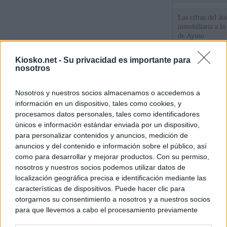
Las cifras del át
inmobiliaria a l
de Ayuso
Kiosko.net -
Su privacidad es importante para
La empresa públic
nosotros
comprado dos inm
aunque Ayuso dic
el año"
Nosotros y nuestros socios almacenamos o accedemos a
Ayuso reina en l
información en un dispositivo, tales como cookies, y
procesamos datos personales, tales como identificadores
únicos e información estándar enviada por un dispositivo,
para personalizar contenidos y anuncios, medición de
© Kiosko.net
Aviso Legal
Privacidad y Cookies
anuncios y del contenido e información sobre el público, así
como para desarrollar y mejorar productos. Con su permiso,
nosotros y nuestros socios podemos utilizar datos de
localización geográfica precisa e identificación mediante las
características de dispositivos. Puede hacer clic para
otorgarnos su consentimiento a nosotros y a nuestros socios
para que llevemos a cabo el procesamiento previamente
descrito. De forma alternativa, puede acceder a información