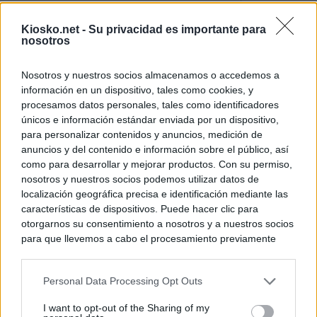
El uso personal d
Kiosko.net -
Su privacidad es importante para
Comunidad de M
nosotros
El Gobierno de A
Nosotros y nuestros socios almacenamos o accedemos a
de Gran Vía más
información en un dispositivo, tales como cookies, y
logró venderlo
procesamos datos personales, tales como identificadores
únicos e información estándar enviada por un dispositivo,
para personalizar contenidos y anuncios, medición de
© Kiosko.net
Aviso Legal
Privacidad y Cookies
anuncios y del contenido e información sobre el público, así
como para desarrollar y mejorar productos. Con su permiso,
nosotros y nuestros socios podemos utilizar datos de
localización geográfica precisa e identificación mediante las
características de dispositivos. Puede hacer clic para
otorgarnos su consentimiento a nosotros y a nuestros socios
para que llevemos a cabo el procesamiento previamente
descrito. De forma alternativa, puede acceder a información
más detallada y cambiar sus preferencias antes de otorgar o
Personal Data Processing Opt Outs
negar su consentimiento. Tenga en cuenta que algún
procesamiento de sus datos personales puede no requerir
I want to opt-out of the Sharing of my
de su consentimiento, pero usted tiene el derecho de