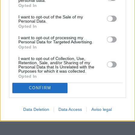
personal data.
rechazar tal procesamiento. Sus preferencias se aplicarán
Opted In
solo a este sitio web. Puede cambiar sus preferencias en
I want to opt-out of the Sale of my
cualquier momento entrando de nuevo en este sitio web o
Personal Data.
visitando nuestra política de privacidad.
Opted In
I want to opt-out of processing my
Personal Data for Targeted Advertising.
Opted In
I want to opt-out of Collection, Use,
Retention, Sale, and/or Sharing of my
Personal Data that Is Unrelated with the
Purposes for which it was collected.
Opted In
CONFIRM
Data Deletion
Data Access
Aviso legal