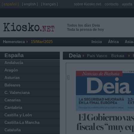
[ español ]
[ english ]
[ français ]
sobre Kiosko.net
contacto
ayuda
Todos los días Deia
Toda la prensa de hoy
Hemeroteca
15/Mar/2025
Inicio
África
Asia
España
Deia
País Vasco
Bizkaia
Andalucía
Aragón
Asturias
Baleares
C. Valenciana
Canarias
Cantabria
Castilla y León
Castilla-La Mancha
Cataluña