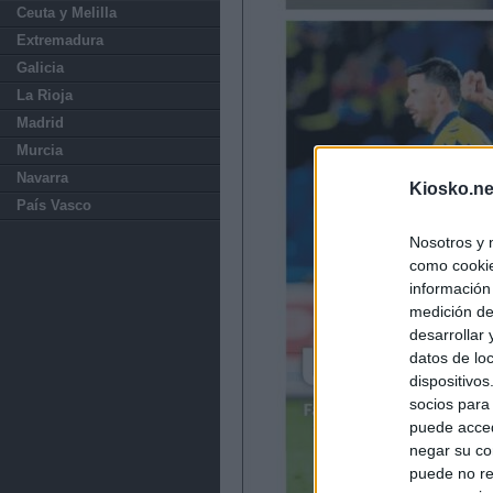
Ceuta y Melilla
Extremadura
Galicia
La Rioja
Madrid
Murcia
Navarra
Kiosko.ne
País Vasco
Nosotros y 
como cookie
información
medición de
desarrollar
datos de loc
dispositivo
socios para
puede acced
negar su co
puede no re