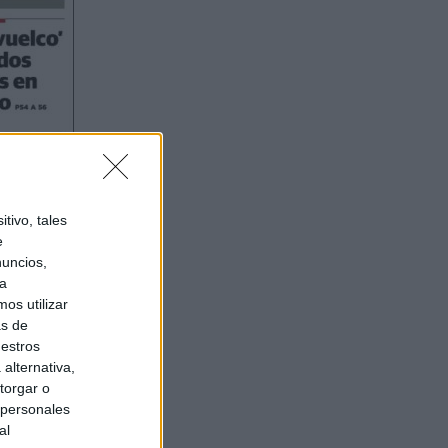
tivo, tales
e
nuncios,
ra
os utilizar
as de
uestros
alternativa,
torgar o
 personales
al