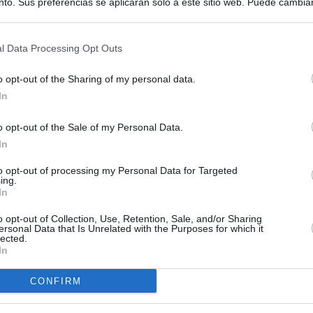
to. Sus preferencias se aplicarán solo a este sitio web. Puede cambia
s en cualquier momento entrando de nuevo en este sitio web o visitan
privacidad.
l Data Processing Opt Outs
o opt-out of the Sharing of my personal data.
In
o opt-out of the Sale of my Personal Data.
In
to opt-out of processing my Personal Data for Targeted
ing.
In
o opt-out of Collection, Use, Retention, Sale, and/or Sharing
ersonal Data that Is Unrelated with the Purposes for which it
lected.
In
CONFIRM