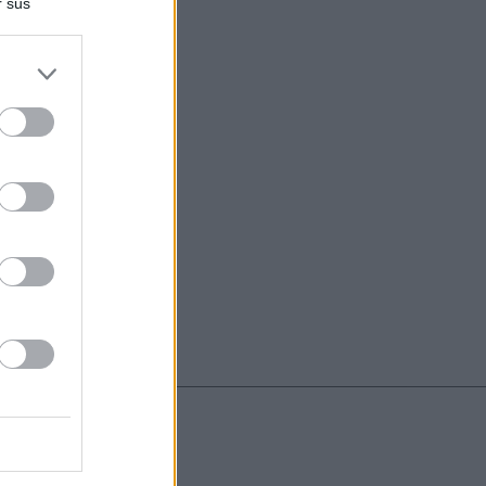
r sus
do nuestra