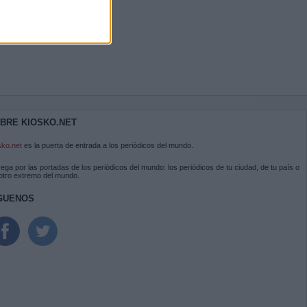
BRE KIOSKO.NET
sko.net
es la puerta de entrada a los periódicos del mundo.
ega por las portadas de los periódicos del mundo: los periódicos de tu ciudad, de tu país o
 otro extremo del mundo.
GUENOS