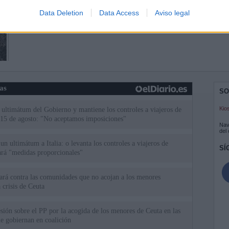
Data Deletion
Data Access
Aviso legal
ias
SO
Kio
el ultimátum del Gobierno y mantiene los controles a viajeros de
 15 de agosto: "No aceptamos imposiciones"
Nav
del
n ultimátum a Italia: o levanta los controles a viajeros de
SÍ
ará "medidas proporcionales"
uará contra las comunidades que no acojan a los menores
 crisis de Ceuta
esión sobre el PP por la acogida de los menores de Ceuta en las
e gobiernan en coalición