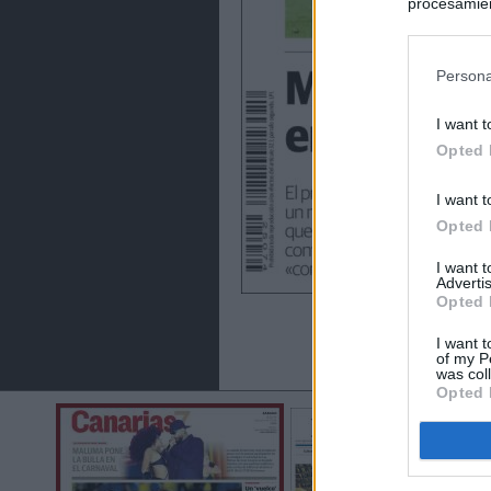
procesamien
preferencia
política de 
Persona
I want t
Opted 
I want t
Opted 
I want 
Advertis
Opted 
I want t
of my P
was col
Opted 