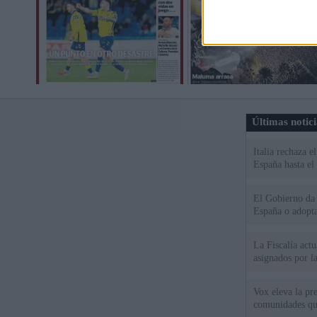
Últimas notic
Italia rechaza 
España hasta el
El Gobierno da u
España o adopt
La Fiscalía act
asignados por la
Vox eleva la pr
comunidades qu