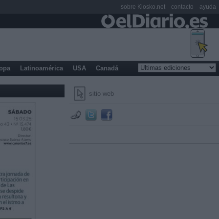
sobre Kiosko.net
contacto
ayuda
opa
Latinoamérica
USA
Canadá
sitio web