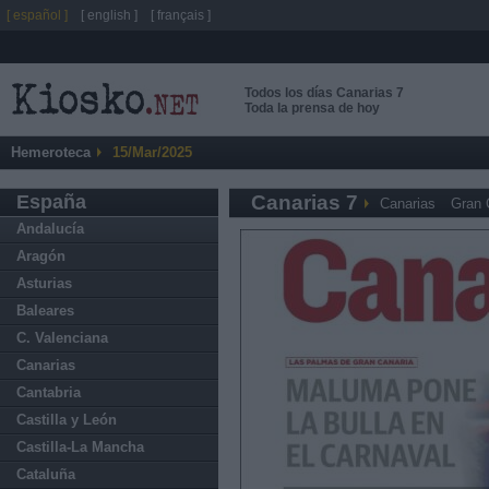
[ español ]
[ english ]
[ français ]
Todos los días Canarias 7
Toda la prensa de hoy
Hemeroteca
15/Mar/2025
España
Canarias 7
Canarias
Gran 
Andalucía
Aragón
Asturias
Baleares
C. Valenciana
Canarias
Cantabria
Castilla y León
Castilla-La Mancha
Cataluña