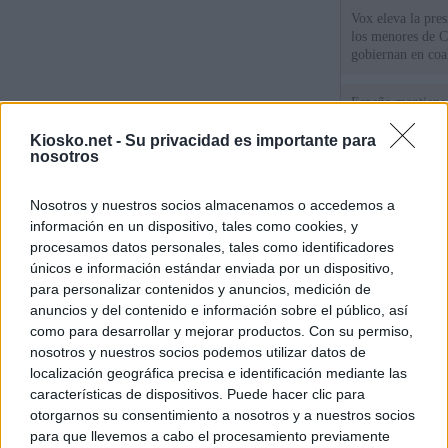
Vox eleva la pres
los menores de C
gobiernan en coa
España mantiene l
coordinación con
cruzar la fronter
Kiosko.net -
Su privacidad es importante para
nosotros
Tatuajes, cicatri
Nosotros y nuestros socios almacenamos o accedemos a
que busca a los d
Ceuta
información en un dispositivo, tales como cookies, y
procesamos datos personales, tales como identificadores
únicos e información estándar enviada por un dispositivo,
© Kiosko.net
Aviso Legal
Privacidad y Cookies
para personalizar contenidos y anuncios, medición de
anuncios y del contenido e información sobre el público, así
como para desarrollar y mejorar productos. Con su permiso,
nosotros y nuestros socios podemos utilizar datos de
localización geográfica precisa e identificación mediante las
características de dispositivos. Puede hacer clic para
otorgarnos su consentimiento a nosotros y a nuestros socios
para que llevemos a cabo el procesamiento previamente