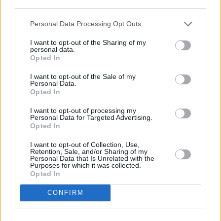
descrito. De forma alternativa, puede acceder a información
más detallada y cambiar sus preferencias antes de otorgar o
Personal Data Processing Opt Outs
negar su consentimiento. Tenga en cuenta que algún
procesamiento de sus datos personales puede no requerir
I want to opt-out of the Sharing of my
de su consentimiento, pero usted tiene el derecho de
personal data.
rechazar tal procesamiento. Sus preferencias se aplicarán
Opted In
solo a este sitio web. Puede cambiar sus preferencias en
I want to opt-out of the Sale of my
cualquier momento entrando de nuevo en este sitio web o
Personal Data.
visitando nuestra política de privacidad.
Opted In
I want to opt-out of processing my
Personal Data for Targeted Advertising.
Opted In
I want to opt-out of Collection, Use,
Retention, Sale, and/or Sharing of my
Personal Data that Is Unrelated with the
Purposes for which it was collected.
Opted In
CONFIRM