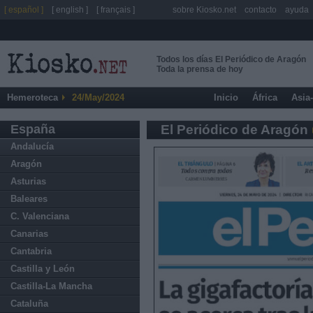
[ español ]
[ english ]
[ français ]
sobre Kiosko.net
contacto
ayuda
Todos los días El Periódico de Aragón
Toda la prensa de hoy
Hemeroteca
24/May/2024
Inicio
África
Asia
España
El Periódico de Aragón
Andalucía
Aragón
Asturias
Baleares
C. Valenciana
Canarias
Cantabria
Castilla y León
Castilla-La Mancha
Cataluña