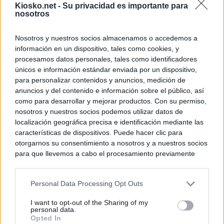
Kiosko.net -
Su privacidad es importante para
nosotros
Nosotros y nuestros socios almacenamos o accedemos a
información en un dispositivo, tales como cookies, y
procesamos datos personales, tales como identificadores
únicos e información estándar enviada por un dispositivo,
para personalizar contenidos y anuncios, medición de
anuncios y del contenido e información sobre el público, así
como para desarrollar y mejorar productos. Con su permiso,
nosotros y nuestros socios podemos utilizar datos de
localización geográfica precisa e identificación mediante las
características de dispositivos. Puede hacer clic para
otorgarnos su consentimiento a nosotros y a nuestros socios
para que llevemos a cabo el procesamiento previamente
descrito. De forma alternativa, puede acceder a información
más detallada y cambiar sus preferencias antes de otorgar o
Personal Data Processing Opt Outs
negar su consentimiento. Tenga en cuenta que algún
procesamiento de sus datos personales puede no requerir
I want to opt-out of the Sharing of my
de su consentimiento, pero usted tiene el derecho de
personal data.
rechazar tal procesamiento. Sus preferencias se aplicarán
Opted In