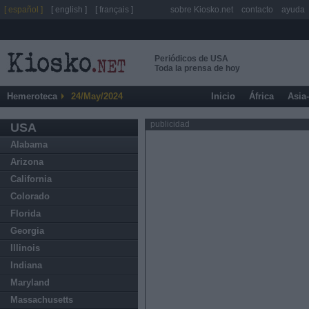
[ español ]
[ english ]
[ français ]
sobre Kiosko.net
contacto
ayuda
Periódicos de USA
Toda la prensa de hoy
Hemeroteca
24/May/2024
Inicio
África
Asia
publicidad
USA
Alabama
Arizona
California
Colorado
Florida
Georgia
Illinois
Indiana
Maryland
Massachusetts