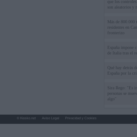
que los controles
son aleatorios y 
Más de 800.000 t
residentes en Can
fronterizo
España impone co
de Italia tras el
Qué hay detrás d
España por la cri
Sira Rego: "Es i
personas se muev
algo"
© Kiosko.net
Aviso Legal
Privacidad y Cookies