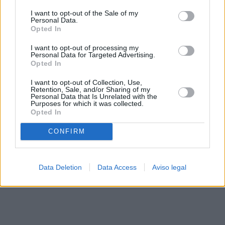
solo a este sitio web. Puede cambiar sus preferencias en
I want to opt-out of the Sale of my
cualquier momento entrando de nuevo en este sitio web o
Personal Data.
visitando nuestra política de privacidad.
Opted In
I want to opt-out of processing my
Personal Data for Targeted Advertising.
Opted In
I want to opt-out of Collection, Use,
Retention, Sale, and/or Sharing of my
Personal Data that Is Unrelated with the
Purposes for which it was collected.
Opted In
CONFIRM
Data Deletion
Data Access
Aviso legal