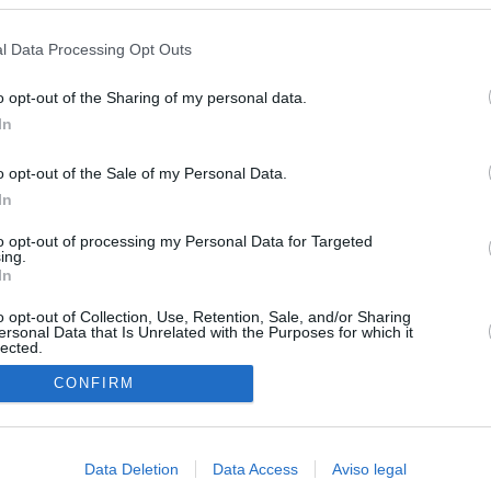
s en cualquier momento entrando de nuevo en este sitio web o visitan
 15 de agosto: "No aceptamos imposiciones"
privacidad.
l Data Processing Opt Outs
uará contra las comunidades que no acojan a los menores
 crisis de Ceuta
o opt-out of the Sharing of my personal data.
In
esión sobre el PP por la acogida de los menores de Ceuta en las
e gobiernan en coalición
o opt-out of the Sale of my Personal Data.
In
 Compromís denuncia a Figaredo ante la Fiscalía del Supremo
azar a los inmigrantes” de Ceuta
to opt-out of processing my Personal Data for Targeted
ing.
haza el intento del PP de que los ministros acudan al Senado en
In
isis de Ceuta
o opt-out of Collection, Use, Retention, Sale, and/or Sharing
ersonal Data that Is Unrelated with the Purposes for which it
lected.
In
CONFIRM
Data Deletion
Data Access
Aviso legal