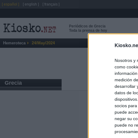
[ español ]
[ english ]
[ français ]
Periódicos de Grecia
Toda la prensa de hoy
Hemeroteca
24/May/2024
Kiosko.ne
Nosotros y 
como cookie
información
medición de
Grecia
desarrollar
datos de loc
dispositivo
Últimas notic
socios para
puede acced
España reintrodu
negar su co
a la negativa d
puede no re
procesamien
Italia rechaza 