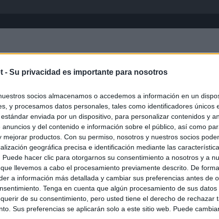
Inicio
África
Asia-Pacífico
Eur
t -
Su privacidad es importante para nosotros
nuestros socios almacenamos o accedemos a información en un disposi
s, y procesamos datos personales, tales como identificadores únicos 
 estándar enviada por un dispositivo, para personalizar contenidos y a
 anuncios y del contenido e información sobre el público, así como pa
 y mejorar productos. Con su permiso, nosotros y nuestros socios podem
alización geográfica precisa e identificación mediante las característic
s. Puede hacer clic para otorgarnos su consentimiento a nosotros y a n
ias
SO
 que llevemos a cabo el procesamiento previamente descrito. De forma 
er a información más detallada y cambiar sus preferencias antes de o
Kio
ce los controles a los viajeros procedentes de Italia en respuesta
nsentimiento. Tenga en cuenta que algún procesamiento de sus datos
e Meloni
Nav
querir de su consentimiento, pero usted tiene el derecho de rechazar t
del
to. Sus preferencias se aplicarán solo a este sitio web. Puede cambia
el ultimátum del Gobierno y mantiene los controles a viajeros de
SÍ