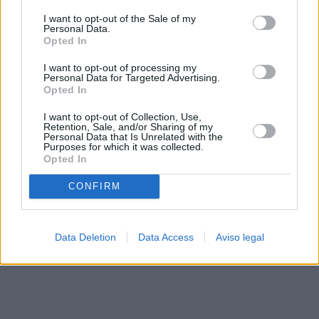
solo a este sitio web. Puede cambiar sus preferencias en
I want to opt-out of the Sale of my
cualquier momento entrando de nuevo en este sitio web o
Personal Data.
visitando nuestra política de privacidad.
Opted In
I want to opt-out of processing my
Personal Data for Targeted Advertising.
Opted In
I want to opt-out of Collection, Use,
Retention, Sale, and/or Sharing of my
Personal Data that Is Unrelated with the
Purposes for which it was collected.
Opted In
CONFIRM
Data Deletion
Data Access
Aviso legal