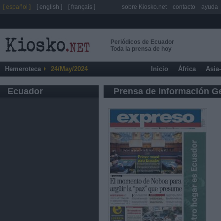
[ español ]
[ english ]
[ français ]
sobre Kiosko.net
contacto
ayuda
Periódicos de Ecuador
Toda la prensa de hoy
Hemeroteca
24/May/2024
Inicio
África
Asia
Ecuador
Prensa de Información G