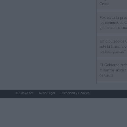
Ceuta
Vox eleva la pres
los menores de C
gobiernan en coa
Un diputado de 
ante la Fiscalía 
los inmigrantes”
El Gobierno rech
ministros acudan 
de Ceuta
© Kiosko.net
Aviso Legal
Privacidad y Cookies