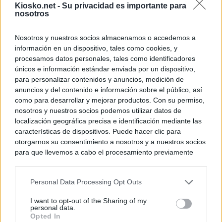
Kiosko.net -
Su privacidad es importante para
nosotros
Nosotros y nuestros socios almacenamos o accedemos a
información en un dispositivo, tales como cookies, y
procesamos datos personales, tales como identificadores
únicos e información estándar enviada por un dispositivo,
para personalizar contenidos y anuncios, medición de
anuncios y del contenido e información sobre el público, así
como para desarrollar y mejorar productos. Con su permiso,
nosotros y nuestros socios podemos utilizar datos de
localización geográfica precisa e identificación mediante las
características de dispositivos. Puede hacer clic para
otorgarnos su consentimiento a nosotros y a nuestros socios
para que llevemos a cabo el procesamiento previamente
descrito. De forma alternativa, puede acceder a información
más detallada y cambiar sus preferencias antes de otorgar o
Personal Data Processing Opt Outs
negar su consentimiento. Tenga en cuenta que algún
procesamiento de sus datos personales puede no requerir
I want to opt-out of the Sharing of my
de su consentimiento, pero usted tiene el derecho de
personal data.
rechazar tal procesamiento. Sus preferencias se aplicarán
Opted In