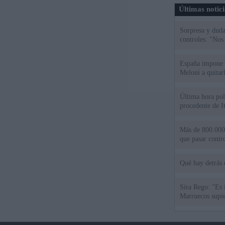
Últimas notic
Sorpresa y dudas
controles: "Nos
España impone co
Meloni a quitar
Última hora polí
procedente de It
Más de 800.000 
que pasar contr
Qué hay detrás 
Sira Rego: "Es 
Marruecos supie