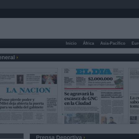
Inicio
África
Asia-Pacífico
Eur
eneral
Prensa Deportiva