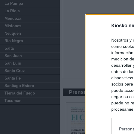
La Pampa
La Rioja
Mendoza
Kiosko.ne
Misiones
Neuquén
Nosotros y 
Rio Negro
como cookie
Salta
información
San Juan
medición de
San Luis
desarrollar
Santa Cruz
datos de loc
dispositivo
Santa Fe
socios para
Santiago Estero
puede acced
Prensa Económica
Tierra del Fuego
negar su co
Tucumán
puede no re
procesamien
preferencia
política de 
Persona