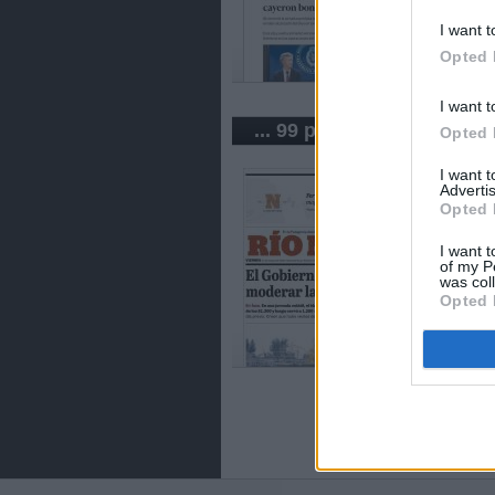
I want t
Opted 
I want t
... 99 periódicos de Argen
Opted 
I want 
Advertis
Opted 
I want t
of my P
was col
Opted 