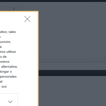
tivo, tales
e
nuncios,
ra
os utilizar
as de
uestros
alternativa,
torgar o
 personales
al
r sus
do nuestra