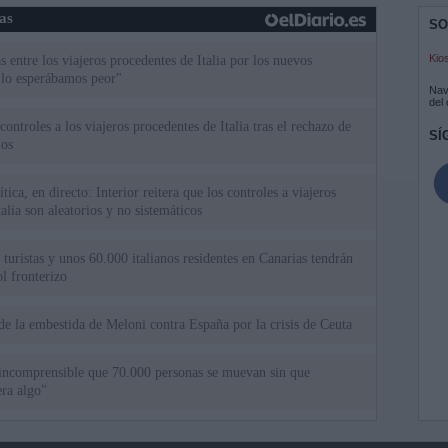
ias
SO
Kio
 entre los viajeros procedentes de Italia por los nuevos
 lo esperábamos peor"
Nav
del
ntroles a los viajeros procedentes de Italia tras el rechazo de
SÍ
los
tica, en directo: Interior reitera que los controles a viajeros
alia son aleatorios y no sistemáticos
turistas y unos 60.000 italianos residentes en Canarias tendrán
ol fronterizo
de la embestida de Meloni contra España por la crisis de Ceuta
incomprensible que 70.000 personas se muevan sin que
ra algo"