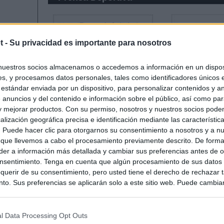
t -
Su privacidad es importante para nosotros
nuestros socios almacenamos o accedemos a información en un disposi
s, y procesamos datos personales, tales como identificadores únicos 
 estándar enviada por un dispositivo, para personalizar contenidos y a
 anuncios y del contenido e información sobre el público, así como pa
 y mejorar productos. Con su permiso, nosotros y nuestros socios podem
alización geográfica precisa e identificación mediante las característic
s. Puede hacer clic para otorgarnos su consentimiento a nosotros y a n
 que llevemos a cabo el procesamiento previamente descrito. De forma 
er a información más detallada y cambiar sus preferencias antes de o
nsentimiento. Tenga en cuenta que algún procesamiento de sus datos
querir de su consentimiento, pero usted tiene el derecho de rechazar t
to. Sus preferencias se aplicarán solo a este sitio web. Puede cambia
s en cualquier momento entrando de nuevo en este sitio web o visitan
privacidad.
l Data Processing Opt Outs