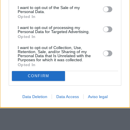
solo a este sitio web. Puede cambiar sus preferencias en
I want to opt-out of the Sale of my
cualquier momento entrando de nuevo en este sitio web o
Personal Data.
visitando nuestra política de privacidad.
Opted In
I want to opt-out of processing my
Personal Data for Targeted Advertising.
Opted In
I want to opt-out of Collection, Use,
Retention, Sale, and/or Sharing of my
Personal Data that Is Unrelated with the
Purposes for which it was collected.
Opted In
CONFIRM
Data Deletion
Data Access
Aviso legal