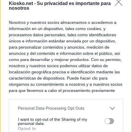
Kiosko.net -
Su privacidad es importante para
nosotros
Nosotros y nuestros socios almacenamos o accedemos a
información en un dispositivo, tales como cookies, y
procesamos datos personales, tales como identificadores
únicos e información estándar enviada por un dispositivo,
para personalizar contenidos y anuncios, medición de
anuncios y del contenido e información sobre el público, así
como para desarrollar y mejorar productos. Con su permiso,
nosotros y nuestros socios podemos utilizar datos de
localización geográfica precisa e identificación mediante las
características de dispositivos. Puede hacer clic para
otorgarnos su consentimiento a nosotros y a nuestros socios
para que llevemos a cabo el procesamiento previamente
descrito. De forma alternativa, puede acceder a información
más detallada y cambiar sus preferencias antes de otorgar o
Personal Data Processing Opt Outs
negar su consentimiento. Tenga en cuenta que algún
procesamiento de sus datos personales puede no requerir
I want to opt-out of the Sharing of my
de su consentimiento, pero usted tiene el derecho de
personal data.
rechazar tal procesamiento. Sus preferencias se aplicarán
Opted In