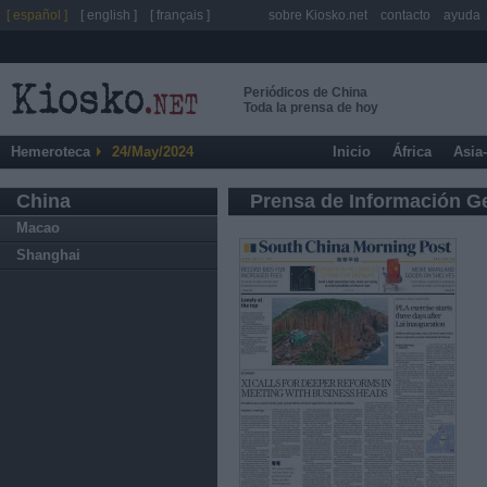
[ español ]
[ english ]
[ français ]
sobre Kiosko.net
contacto
ayuda
Periódicos de China
Toda la prensa de hoy
Hemeroteca
24/May/2024
Inicio
África
Asia
China
Prensa de Información G
Macao
Shanghai