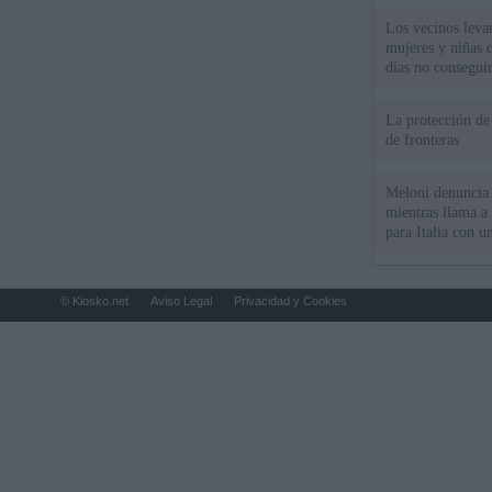
Los vecinos leva
mujeres y niñas 
días no consegu
La protección de
de fronteras
Meloni denuncia 
mientras llama a
para Italia con 
© Kiosko.net
Aviso Legal
Privacidad y Cookies