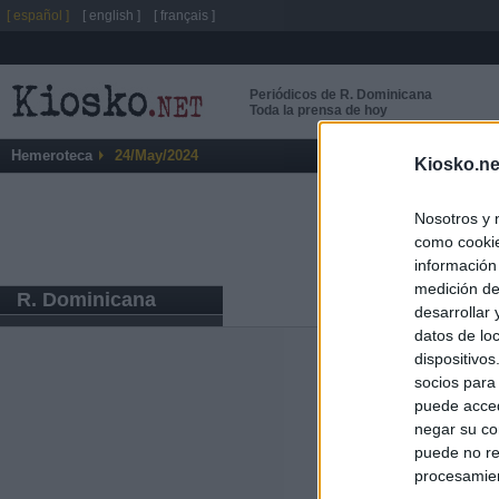
[ español ]
[ english ]
[ français ]
Periódicos de R. Dominicana
Toda la prensa de hoy
Hemeroteca
24/May/2024
Kiosko.ne
Nosotros y 
como cookie
información
medición de
R. Dominicana
desarrollar
datos de loc
dispositivo
Últimas notic
socios para
puede acced
El Gobierno da u
negar su co
España o adopt
puede no re
procesamien
El Gobierno rec