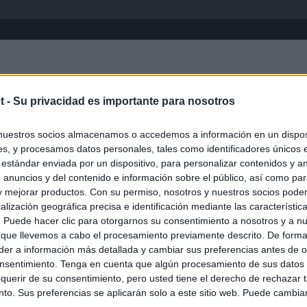
Inicio
África
Asia-Pacífico
Eur
t -
Su privacidad es importante para nosotros
nuestros socios almacenamos o accedemos a información en un disposi
s, y procesamos datos personales, tales como identificadores únicos 
 estándar enviada por un dispositivo, para personalizar contenidos y a
 anuncios y del contenido e información sobre el público, así como pa
 y mejorar productos. Con su permiso, nosotros y nuestros socios podem
alización geográfica precisa e identificación mediante las característic
s. Puede hacer clic para otorgarnos su consentimiento a nosotros y a n
ias
SO
 que llevemos a cabo el procesamiento previamente descrito. De forma 
er a información más detallada y cambiar sus preferencias antes de o
Kio
n ultimátum a Italia: o levanta los controles a viajeros de
nsentimiento. Tenga en cuenta que algún procesamiento de sus datos
ará "medidas proporcionales"
Nav
querir de su consentimiento, pero usted tiene el derecho de rechazar t
del
to. Sus preferencias se aplicarán solo a este sitio web. Puede cambia
haza el intento del PP de que los ministros acudan al Senado en
SÍ