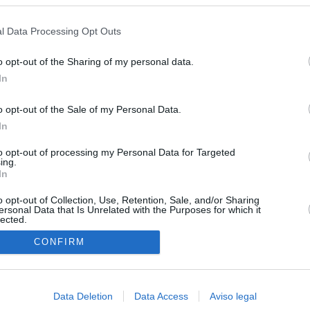
s en cualquier momento entrando de nuevo en este sitio web o visitan
isis de Ceuta
privacidad.
l Data Processing Opt Outs
uará contra las comunidades que no acojan a los menores
 crisis de Ceuta
o opt-out of the Sharing of my personal data.
In
esión sobre el PP por la acogida de los menores de Ceuta en las
e gobiernan en coalición
o opt-out of the Sale of my Personal Data.
In
 Compromís denuncia a Figaredo ante la Fiscalía del Supremo
azar a los inmigrantes” de Ceuta
to opt-out of processing my Personal Data for Targeted
ing.
rices y ADN: dentro de la oficina que busca a los desaparecidos de
In
euta
o opt-out of Collection, Use, Retention, Sale, and/or Sharing
ersonal Data that Is Unrelated with the Purposes for which it
lected.
In
CONFIRM
Data Deletion
Data Access
Aviso legal