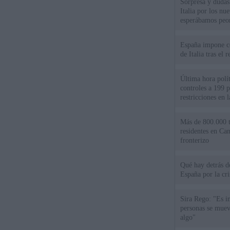
Sorpresa y dudas 
Italia por los nu
esperábamos peo
España impone co
de Italia tras el
Última hora polít
controles a 199 p
restricciones en l
Más de 800.000 t
residentes en Can
fronterizo
Qué hay detrás d
España por la cri
Sira Rego: "Es i
personas se muev
algo"