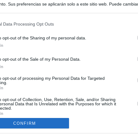
to. Sus preferencias se aplicarán solo a este sitio web. Puede cambia
s en cualquier momento entrando de nuevo en este sitio web o visitan
privacidad.
l Data Processing Opt Outs
o opt-out of the Sharing of my personal data.
In
o opt-out of the Sale of my Personal Data.
In
ias
SO
to opt-out of processing my Personal Data for Targeted
ing.
Kio
ntroles a los viajeros procedentes de Italia tras el rechazo de
In
los
Nav
del
o opt-out of Collection, Use, Retention, Sale, and/or Sharing
ersonal Data that Is Unrelated with the Purposes for which it
de la embestida de Meloni contra España por la crisis de Ceuta
lected.
SÍ
In
tica, en directo: España activa los controles a los viajeros
CONFIRM
ia tras el choque con Meloni