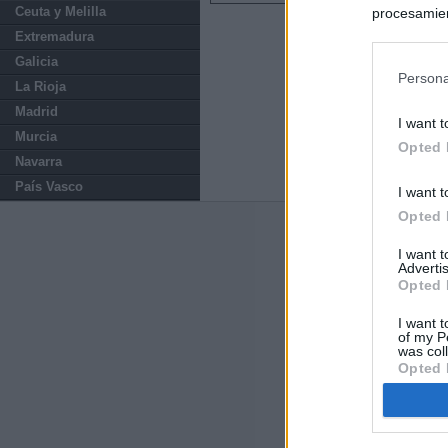
Ceuta y Melilla
procesamien
preferencia
Extremadura
política de 
Galicia
Persona
La Rioja
Madrid
I want t
Murcia
Opted 
Navarra
País Vasco
I want t
Opted 
Últimas notic
I want 
Advertis
España impone co
Opted 
Meloni a quitar
I want t
of my P
Qué hay detrás 
was col
Opted 
Última hora polí
llegados de Ital