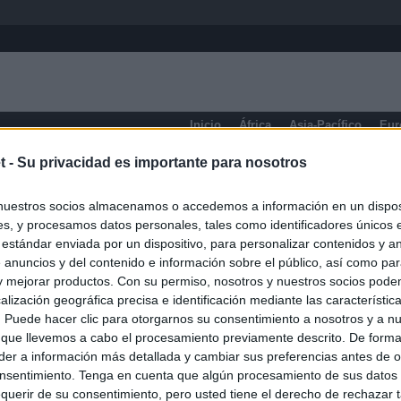
Inicio
África
Asia-Pacífico
Eur
t -
Su privacidad es importante para nosotros
Girona
nuestros socios almacenamos o accedemos a información en un disposi
s, y procesamos datos personales, tales como identificadores únicos 
 estándar enviada por un dispositivo, para personalizar contenidos y a
 anuncios y del contenido e información sobre el público, así como pa
 y mejorar productos. Con su permiso, nosotros y nuestros socios podem
alización geográfica precisa e identificación mediante las característic
s. Puede hacer clic para otorgarnos su consentimiento a nosotros y a n
 que llevemos a cabo el procesamiento previamente descrito. De forma 
er a información más detallada y cambiar sus preferencias antes de o
nsentimiento. Tenga en cuenta que algún procesamiento de sus datos
querir de su consentimiento, pero usted tiene el derecho de rechazar t