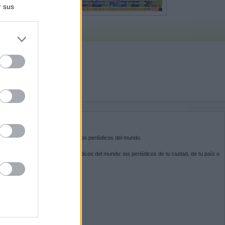
r sus
do nuestra
BRE KIOSKO.NET
sko.net
es la puerta de entrada a los periódicos del mundo.
ega por las portadas de los periódicos del mundo: los periódicos de tu ciudad, de tu país o
 otro extremo del mundo.
GUENOS