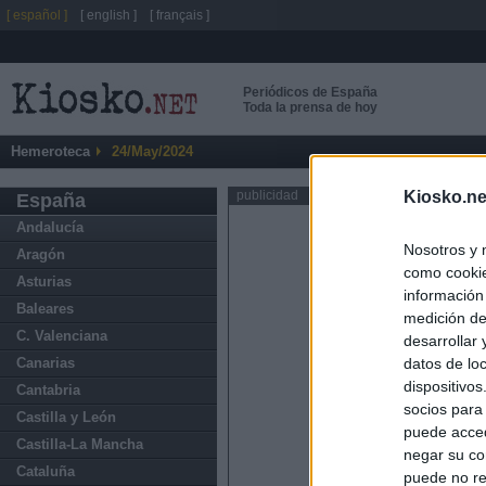
[ español ]
[ english ]
[ français ]
Periódicos de España
Toda la prensa de hoy
Hemeroteca
24/May/2024
Kiosko.ne
publicidad
España
Andalucía
Nosotros y 
Aragón
como cookie
Asturias
información
Baleares
medición de
C. Valenciana
desarrollar
datos de loc
Canarias
dispositivo
Cantabria
socios para
Castilla y León
puede acced
Castilla-La Mancha
negar su co
Cataluña
puede no re