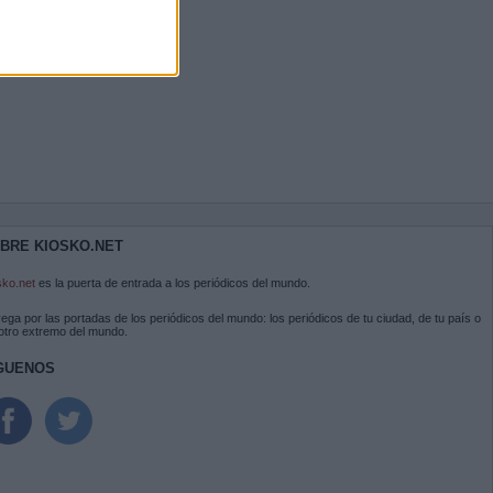
BRE KIOSKO.NET
sko.net
es la puerta de entrada a los periódicos del mundo.
ega por las portadas de los periódicos del mundo: los periódicos de tu ciudad, de tu país o
 otro extremo del mundo.
GUENOS