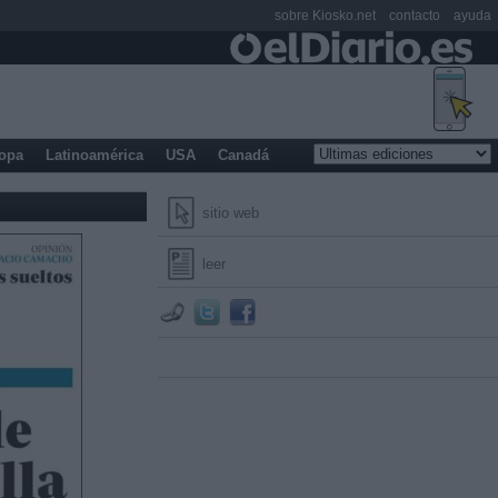
sobre Kiosko.net
contacto
ayuda
opa
Latinoamérica
USA
Canadá
sitio web
leer