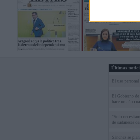
Últimas notic
El uso personal
El Gobierno de 
hace un año cu
"Solo necesita
de sudaneses de
Sánchez se plant