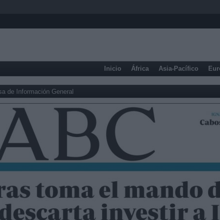
Inicio
África
Asia-Pacífico
Eur
sa de Información General