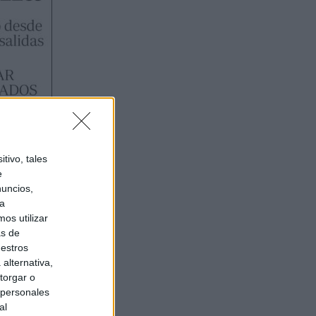
tivo, tales
e
nuncios,
ra
os utilizar
as de
uestros
alternativa,
torgar o
 personales
al