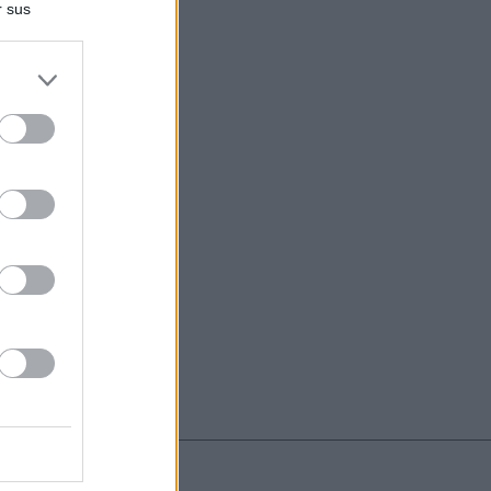
r sus
do nuestra