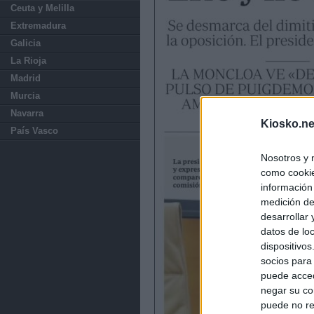
Ceuta y Melilla
Extremadura
Galicia
La Rioja
Madrid
Murcia
Navarra
Kiosko.ne
País Vasco
Nosotros y 
como cookie
información
medición de
desarrollar
datos de loc
dispositivo
socios para
puede acced
negar su co
puede no re