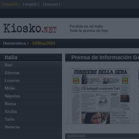
[ español ]
[ english ]
[ français ]
Periódicos de Italia
Toda la prensa de hoy
Hemeroteca
14/May/2024
Italia
Prensa de Información G
Bari
Génova
Livorno
Milán
Nápoles
Roma
Sicilia
Turín
Venecia
publicidad