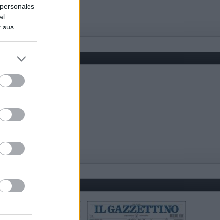
 personales
al
r sus
do nuestra