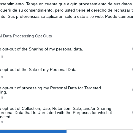
nsentimiento. Tenga en cuenta que algún procesamiento de sus datos
querir de su consentimiento, pero usted tiene el derecho de rechazar t
to. Sus preferencias se aplicarán solo a este sitio web. Puede cambia
s en cualquier momento entrando de nuevo en este sitio web o visitan
privacidad.
l Data Processing Opt Outs
o opt-out of the Sharing of my personal data.
In
o opt-out of the Sale of my Personal Data.
In
to opt-out of processing my Personal Data for Targeted
ing.
In
o opt-out of Collection, Use, Retention, Sale, and/or Sharing
ersonal Data that Is Unrelated with the Purposes for which it
lected.
In