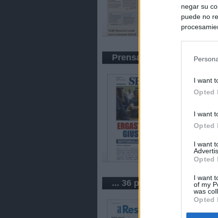
negar su co
puede no re
procesamien
preferencia
política de 
Prensa Política
Persona
I want t
Opted 
I want t
Opted 
I want 
Advertis
Opted 
I want t
... 36 periódicos de Italia
of my P
was col
Opted 