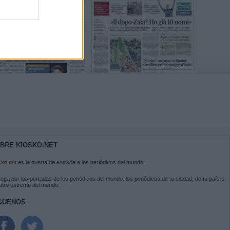
BRE KIOSKO.NET
sko.net
es la puerta de entrada a los periódicos del mundo.
ega por las portadas de los periódicos del mundo: los periódicos de tu ciudad, de tu país o
 otro extremo del mundo.
GUENOS