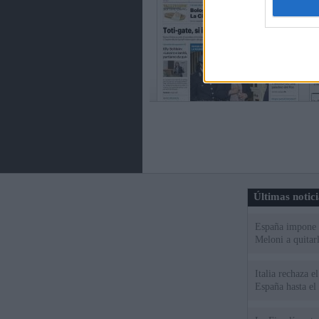
Últimas notic
España impone co
Meloni a quitar
Italia rechaza 
España hasta el