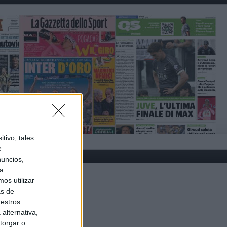
tivo, tales
e
nuncios,
ra
os utilizar
as de
uestros
alternativa,
torgar o