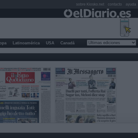
sobre Kiosko.net
contacto
ayuda
opa
Latinoamérica
USA
Canadá