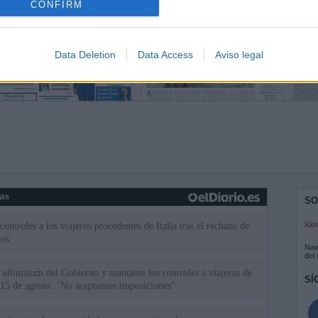
CONFIRM
Data Deletion
Data Access
Aviso legal
ias
SO
Kio
ntroles a los viajeros procedentes de Italia tras el rechazo de
los
Nav
del
el ultimátum del Gobierno y mantiene los controles a viajeros de
SÍ
 15 de agosto: "No aceptamos imposiciones"