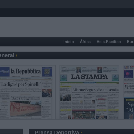
Inicio
África
Asia-Pacífico
Eur
eneral
Prensa Deportiva