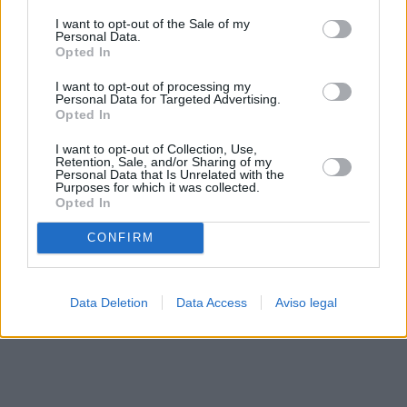
solo a este sitio web. Puede cambiar sus preferencias en
I want to opt-out of the Sale of my
cualquier momento entrando de nuevo en este sitio web o
Personal Data.
visitando nuestra política de privacidad.
Opted In
I want to opt-out of processing my
Personal Data for Targeted Advertising.
Opted In
I want to opt-out of Collection, Use,
Retention, Sale, and/or Sharing of my
Personal Data that Is Unrelated with the
Purposes for which it was collected.
Opted In
CONFIRM
Data Deletion
Data Access
Aviso legal