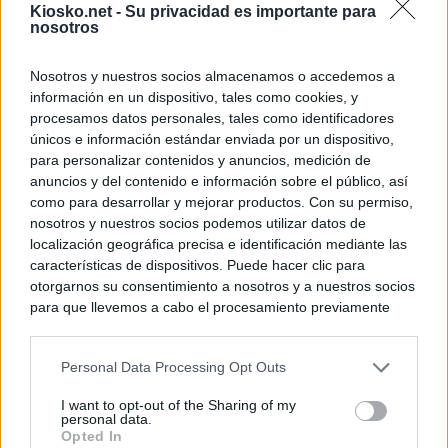
Kiosko.net -
Su privacidad es importante para
nosotros
Nosotros y nuestros socios almacenamos o accedemos a
información en un dispositivo, tales como cookies, y
procesamos datos personales, tales como identificadores
únicos e información estándar enviada por un dispositivo,
para personalizar contenidos y anuncios, medición de
anuncios y del contenido e información sobre el público, así
como para desarrollar y mejorar productos. Con su permiso,
nosotros y nuestros socios podemos utilizar datos de
localización geográfica precisa e identificación mediante las
características de dispositivos. Puede hacer clic para
otorgarnos su consentimiento a nosotros y a nuestros socios
para que llevemos a cabo el procesamiento previamente
descrito. De forma alternativa, puede acceder a información
más detallada y cambiar sus preferencias antes de otorgar o
Personal Data Processing Opt Outs
negar su consentimiento. Tenga en cuenta que algún
procesamiento de sus datos personales puede no requerir
I want to opt-out of the Sharing of my
de su consentimiento, pero usted tiene el derecho de
personal data.
rechazar tal procesamiento. Sus preferencias se aplicarán
Opted In