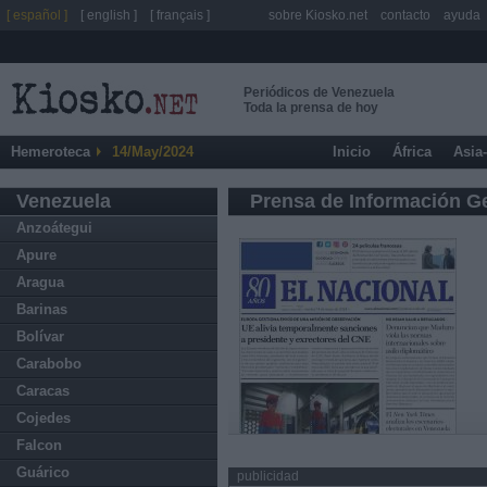
[ español ]
[ english ]
[ français ]
sobre Kiosko.net
contacto
ayuda
Periódicos de Venezuela
Toda la prensa de hoy
Hemeroteca
14/May/2024
Inicio
África
Asia
Venezuela
Prensa de Información G
Anzoátegui
Apure
Aragua
Barinas
Bolívar
Carabobo
Caracas
Cojedes
Falcon
Guárico
publicidad