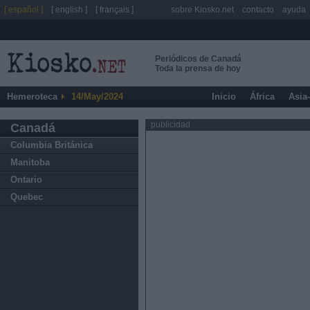
[ español ]
[ english ]
[ français ]
sobre Kiosko.net
contacto
ayuda
Periódicos de Canadá
Toda la prensa de hoy
Hemeroteca
14/May/2024
Inicio
África
Asia
publicidad
Canadá
Columbia Británica
Manitoba
Ontario
Quebec