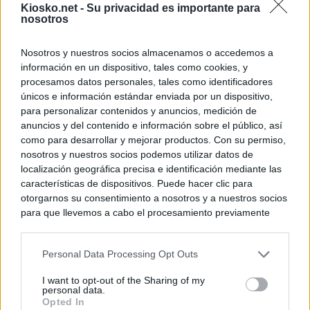
Kiosko.net -
Su privacidad es importante para
nosotros
Nosotros y nuestros socios almacenamos o accedemos a
información en un dispositivo, tales como cookies, y
procesamos datos personales, tales como identificadores
únicos e información estándar enviada por un dispositivo,
para personalizar contenidos y anuncios, medición de
anuncios y del contenido e información sobre el público, así
como para desarrollar y mejorar productos. Con su permiso,
nosotros y nuestros socios podemos utilizar datos de
localización geográfica precisa e identificación mediante las
características de dispositivos. Puede hacer clic para
otorgarnos su consentimiento a nosotros y a nuestros socios
para que llevemos a cabo el procesamiento previamente
descrito. De forma alternativa, puede acceder a información
más detallada y cambiar sus preferencias antes de otorgar o
Personal Data Processing Opt Outs
negar su consentimiento. Tenga en cuenta que algún
procesamiento de sus datos personales puede no requerir
I want to opt-out of the Sharing of my
de su consentimiento, pero usted tiene el derecho de
personal data.
rechazar tal procesamiento. Sus preferencias se aplicarán
Opted In