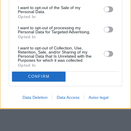
solo a este sitio web. Puede cambiar sus preferencias en
I want to opt-out of the Sale of my
cualquier momento entrando de nuevo en este sitio web o
Personal Data.
visitando nuestra política de privacidad.
Opted In
I want to opt-out of processing my
Personal Data for Targeted Advertising.
Opted In
I want to opt-out of Collection, Use,
Retention, Sale, and/or Sharing of my
Personal Data that Is Unrelated with the
Purposes for which it was collected.
Opted In
CONFIRM
Data Deletion
Data Access
Aviso legal