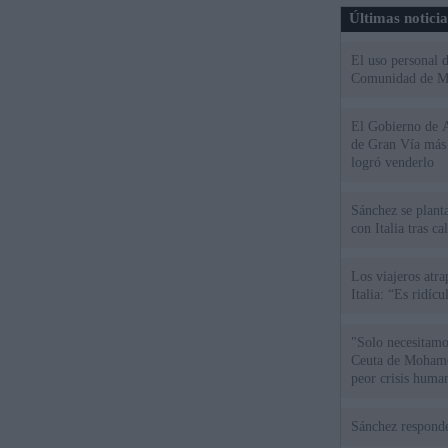
Últimas notici
El uso personal d
Comunidad de M
El Gobierno de A
de Gran Vía más
logró venderlo
Sánchez se plant
con Italia tras c
Los viajeros atra
Italia: “Es ridíc
"Solo necesitamo
Ceuta de Mohamed
peor crisis huma
Sánchez responde