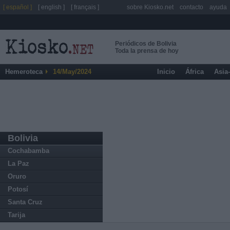
[ español ]
[ english ]
[ français ]
sobre Kiosko.net
contacto
ayuda
Periódicos de Bolivia
Toda la prensa de hoy
Hemeroteca
14/May/2024
Inicio
África
Asia
Bolivia
Cochabamba
La Paz
Oruro
Potosí
Santa Cruz
Tarija