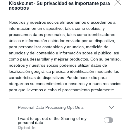
Kiosko.net -
Su privacidad es importante para
nosotros
Nosotros y nuestros socios almacenamos o accedemos a
información en un dispositivo, tales como cookies, y
procesamos datos personales, tales como identificadores
únicos e información estándar enviada por un dispositivo,
para personalizar contenidos y anuncios, medición de
anuncios y del contenido e información sobre el público, así
como para desarrollar y mejorar productos. Con su permiso,
nosotros y nuestros socios podemos utilizar datos de
localización geográfica precisa e identificación mediante las
características de dispositivos. Puede hacer clic para
otorgarnos su consentimiento a nosotros y a nuestros socios
para que llevemos a cabo el procesamiento previamente
descrito. De forma alternativa, puede acceder a información
más detallada y cambiar sus preferencias antes de otorgar o
Personal Data Processing Opt Outs
negar su consentimiento. Tenga en cuenta que algún
procesamiento de sus datos personales puede no requerir
I want to opt-out of the Sharing of my
de su consentimiento, pero usted tiene el derecho de
personal data.
rechazar tal procesamiento. Sus preferencias se aplicarán
Opted In