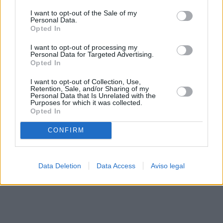
solo a este sitio web. Puede cambiar sus preferencias en
I want to opt-out of the Sale of my
cualquier momento entrando de nuevo en este sitio web o
Personal Data.
visitando nuestra política de privacidad.
Opted In
I want to opt-out of processing my
Personal Data for Targeted Advertising.
Opted In
I want to opt-out of Collection, Use,
Retention, Sale, and/or Sharing of my
Personal Data that Is Unrelated with the
Purposes for which it was collected.
Opted In
CONFIRM
Data Deletion
Data Access
Aviso legal