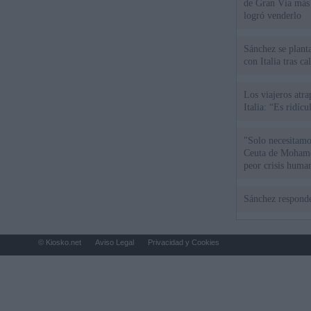
de Gran Vía más
logró venderlo
Sánchez se plant
con Italia tras c
Los viajeros atra
Italia: “Es ridíc
"Solo necesitamo
Ceuta de Mohamed
peor crisis huma
Sánchez responde
© Kiosko.net
Aviso Legal
Privacidad y Cookies