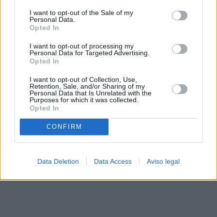
solo a este sitio web. Puede cambiar sus preferencias en
I want to opt-out of the Sale of my
cualquier momento entrando de nuevo en este sitio web o
Personal Data.
visitando nuestra política de privacidad.
Opted In
I want to opt-out of processing my
Personal Data for Targeted Advertising.
Opted In
I want to opt-out of Collection, Use,
Retention, Sale, and/or Sharing of my
Personal Data that Is Unrelated with the
Purposes for which it was collected.
Opted In
CONFIRM
Data Deletion
Data Access
Aviso legal