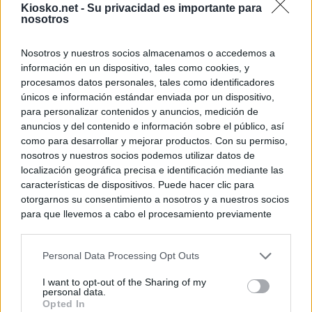
Kiosko.net -
Su privacidad es importante para
nosotros
Nosotros y nuestros socios almacenamos o accedemos a
información en un dispositivo, tales como cookies, y
procesamos datos personales, tales como identificadores
únicos e información estándar enviada por un dispositivo,
para personalizar contenidos y anuncios, medición de
anuncios y del contenido e información sobre el público, así
como para desarrollar y mejorar productos. Con su permiso,
nosotros y nuestros socios podemos utilizar datos de
localización geográfica precisa e identificación mediante las
características de dispositivos. Puede hacer clic para
otorgarnos su consentimiento a nosotros y a nuestros socios
para que llevemos a cabo el procesamiento previamente
descrito. De forma alternativa, puede acceder a información
más detallada y cambiar sus preferencias antes de otorgar o
Personal Data Processing Opt Outs
negar su consentimiento. Tenga en cuenta que algún
procesamiento de sus datos personales puede no requerir
I want to opt-out of the Sharing of my
de su consentimiento, pero usted tiene el derecho de
personal data.
rechazar tal procesamiento. Sus preferencias se aplicarán
Opted In