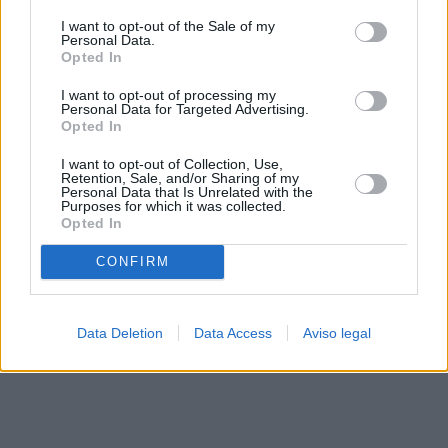
solo a este sitio web. Puede cambiar sus preferencias en
I want to opt-out of the Sale of my
cualquier momento entrando de nuevo en este sitio web o
Personal Data.
visitando nuestra política de privacidad.
Opted In
I want to opt-out of processing my
Personal Data for Targeted Advertising.
Opted In
I want to opt-out of Collection, Use,
Retention, Sale, and/or Sharing of my
Personal Data that Is Unrelated with the
Purposes for which it was collected.
Opted In
CONFIRM
Data Deletion
Data Access
Aviso legal