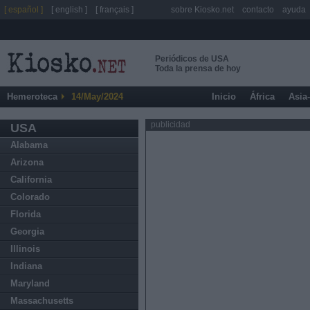
[ español ]
[ english ]
[ français ]
sobre Kiosko.net
contacto
ayuda
Periódicos de USA
Toda la prensa de hoy
Hemeroteca
14/May/2024
Inicio
África
Asia
publicidad
USA
Alabama
Arizona
California
Colorado
Florida
Georgia
Illinois
Indiana
Maryland
Massachusetts