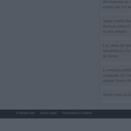
directamente la 
ayudas por los i
Ayuso contra Ay
discurso sobre e
en una semana
Las cifras del át
inmobiliaria a l
de Ayuso
La empresa públic
comprado dos inm
aunque Ayuso dic
el año"
Ayuso reina en l
© Kiosko.net
Aviso Legal
Privacidad y Cookies