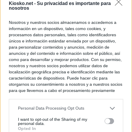
Kiosko.net -
Su privacidad es importante para
nosotros
Nosotros y nuestros socios almacenamos o accedemos a
información en un dispositivo, tales como cookies, y
procesamos datos personales, tales como identificadores
únicos e información estándar enviada por un dispositivo,
para personalizar contenidos y anuncios, medición de
anuncios y del contenido e información sobre el público, así
como para desarrollar y mejorar productos. Con su permiso,
nosotros y nuestros socios podemos utilizar datos de
localización geográfica precisa e identificación mediante las
características de dispositivos. Puede hacer clic para
otorgarnos su consentimiento a nosotros y a nuestros socios
para que llevemos a cabo el procesamiento previamente
descrito. De forma alternativa, puede acceder a información
más detallada y cambiar sus preferencias antes de otorgar o
Personal Data Processing Opt Outs
negar su consentimiento. Tenga en cuenta que algún
procesamiento de sus datos personales puede no requerir
I want to opt-out of the Sharing of my
de su consentimiento, pero usted tiene el derecho de
personal data.
rechazar tal procesamiento. Sus preferencias se aplicarán
Opted In