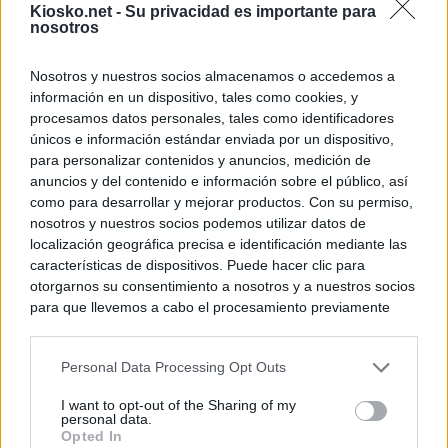
Kiosko.net -
Su privacidad es importante para
nosotros
Nosotros y nuestros socios almacenamos o accedemos a
información en un dispositivo, tales como cookies, y
procesamos datos personales, tales como identificadores
únicos e información estándar enviada por un dispositivo,
para personalizar contenidos y anuncios, medición de
anuncios y del contenido e información sobre el público, así
como para desarrollar y mejorar productos. Con su permiso,
nosotros y nuestros socios podemos utilizar datos de
localización geográfica precisa e identificación mediante las
características de dispositivos. Puede hacer clic para
otorgarnos su consentimiento a nosotros y a nuestros socios
para que llevemos a cabo el procesamiento previamente
descrito. De forma alternativa, puede acceder a información
más detallada y cambiar sus preferencias antes de otorgar o
Personal Data Processing Opt Outs
negar su consentimiento. Tenga en cuenta que algún
procesamiento de sus datos personales puede no requerir
I want to opt-out of the Sharing of my
de su consentimiento, pero usted tiene el derecho de
personal data.
rechazar tal procesamiento. Sus preferencias se aplicarán
Opted In