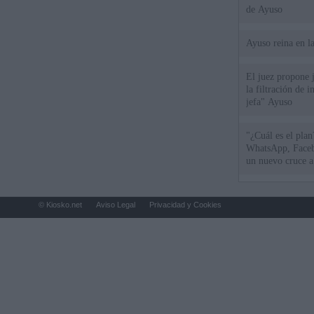
de Ayuso
Ayuso reina en l
El juez propone j
la filtración de i
jefa" Ayuso
"¿Cuál es el plan
WhatsApp, Faceb
un nuevo cruce a
15 de agosto
© Kiosko.net
Aviso Legal
Privacidad y Cookies