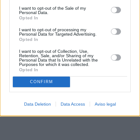
solo a este sitio web. Puede cambiar sus preferencias en
I want to opt-out of the Sale of my
cualquier momento entrando de nuevo en este sitio web o
Personal Data.
visitando nuestra política de privacidad.
Opted In
I want to opt-out of processing my
Personal Data for Targeted Advertising.
Opted In
I want to opt-out of Collection, Use,
Retention, Sale, and/or Sharing of my
Personal Data that Is Unrelated with the
Purposes for which it was collected.
Opted In
CONFIRM
Data Deletion
Data Access
Aviso legal