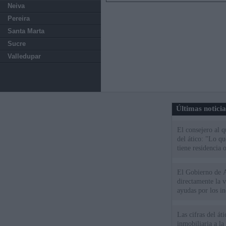
Neiva
Pereira
Santa Marta
Sucre
Valledupar
Últimas notici
El consejero al 
del ático: "Lo q
tiene residencia o
El Gobierno de A
directamente la 
ayudas por los i
Las cifras del át
inmobiliaria a l