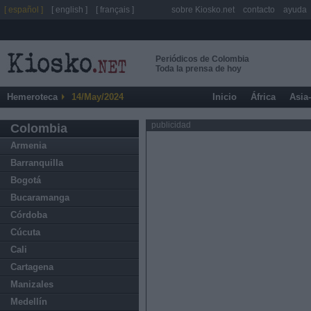
[ español ]
[ english ]
[ français ]
sobre Kiosko.net
contacto
ayuda
Periódicos de Colombia
Toda la prensa de hoy
Hemeroteca
14/May/2024
Inicio
África
Asia
publicidad
Colombia
Armenia
Barranquilla
Bogotá
Bucaramanga
Córdoba
Cúcuta
Cali
Cartagena
Manizales
Medellín