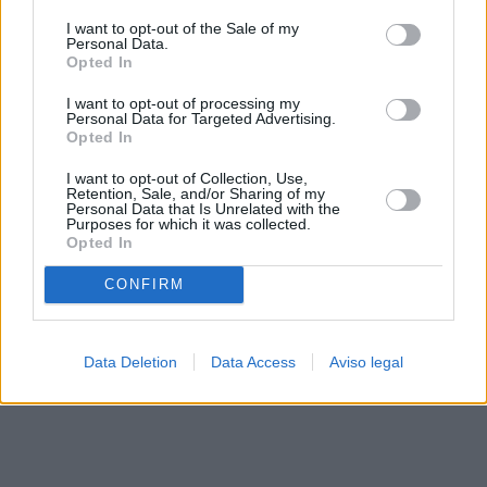
solo a este sitio web. Puede cambiar sus preferencias en
I want to opt-out of the Sale of my
cualquier momento entrando de nuevo en este sitio web o
Personal Data.
visitando nuestra política de privacidad.
Opted In
I want to opt-out of processing my
Personal Data for Targeted Advertising.
Opted In
I want to opt-out of Collection, Use,
Retention, Sale, and/or Sharing of my
Personal Data that Is Unrelated with the
Purposes for which it was collected.
Opted In
CONFIRM
Data Deletion
Data Access
Aviso legal