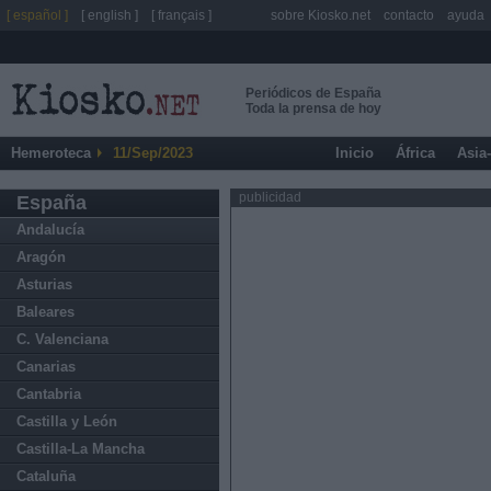
[ español ]
[ english ]
[ français ]
sobre Kiosko.net
contacto
ayuda
Periódicos de España
Toda la prensa de hoy
Hemeroteca
11/Sep/2023
Inicio
África
Asia
publicidad
España
Andalucía
Aragón
Asturias
Baleares
C. Valenciana
Canarias
Cantabria
Castilla y León
Castilla-La Mancha
Cataluña