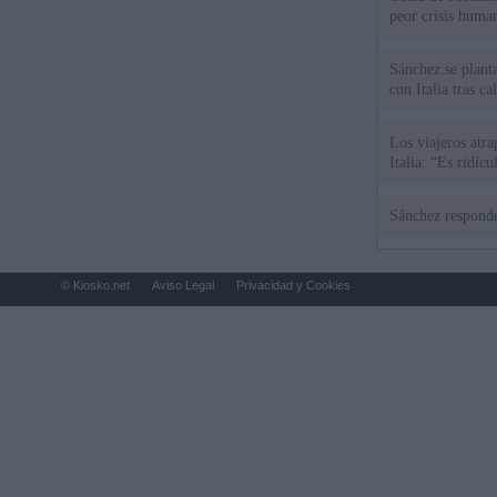
peor crisis huma
Sánchez se plant
con Italia tras c
Los viajeros atra
Italia: “Es ridíc
Sánchez responde
© Kiosko.net
Aviso Legal
Privacidad y Cookies