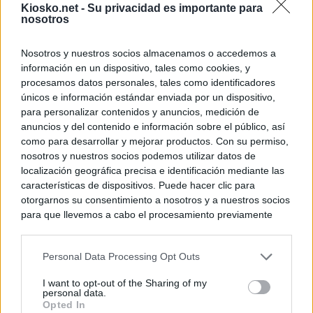
Kiosko.net -
Su privacidad es importante para
nosotros
Nosotros y nuestros socios almacenamos o accedemos a
información en un dispositivo, tales como cookies, y
procesamos datos personales, tales como identificadores
únicos e información estándar enviada por un dispositivo,
para personalizar contenidos y anuncios, medición de
anuncios y del contenido e información sobre el público, así
como para desarrollar y mejorar productos. Con su permiso,
nosotros y nuestros socios podemos utilizar datos de
localización geográfica precisa e identificación mediante las
características de dispositivos. Puede hacer clic para
otorgarnos su consentimiento a nosotros y a nuestros socios
para que llevemos a cabo el procesamiento previamente
descrito. De forma alternativa, puede acceder a información
más detallada y cambiar sus preferencias antes de otorgar o
Personal Data Processing Opt Outs
negar su consentimiento. Tenga en cuenta que algún
procesamiento de sus datos personales puede no requerir
I want to opt-out of the Sharing of my
de su consentimiento, pero usted tiene el derecho de
personal data.
rechazar tal procesamiento. Sus preferencias se aplicarán
Opted In