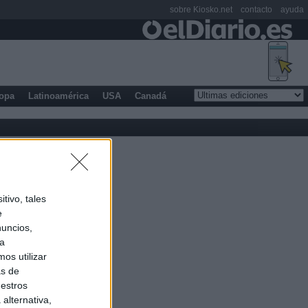
sobre Kiosko.net
contacto
ayuda
opa
Latinoamérica
USA
Canadá
tivo, tales
e
nuncios,
ra
os utilizar
as de
uestros
alternativa,