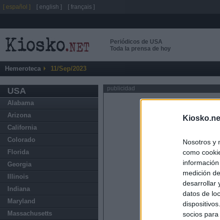
[ español ]
[ english ]
[ français ]
Periódicos de USA
Toda la prensa de hoy
Hemeroteca
11/Sep/2023
publicidad
USA
Alabama
Arizona
Kiosko.ne
California
Colorado
Nosotros y 
como cookie
Florida
información
Georgia
medición de
Illinois
desarrollar
Indiana
datos de loc
Maryland
dispositivo
Massachusetts
socios para