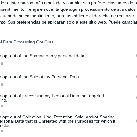
er a información más detallada y cambiar sus preferencias antes de o
nsentimiento. Tenga en cuenta que algún procesamiento de sus datos
querir de su consentimiento, pero usted tiene el derecho de rechazar t
to. Sus preferencias se aplicarán solo a este sitio web. Puede cambia
s en cualquier momento entrando de nuevo en este sitio web o visitan
privacidad.
l Data Processing Opt Outs
o opt-out of the Sharing of my personal data.
In
o opt-out of the Sale of my Personal Data.
In
ias
to opt-out of processing my Personal Data for Targeted
SO
ing.
In
Kio
Ayuso no puede destinar directamente la venta del ático de
as por los incendios
o opt-out of Collection, Use, Retention, Sale, and/or Sharing
Nav
del
ersonal Data that Is Unrelated with the Purposes for which it
lected.
uso: cómo ha cambiado su discurso sobre el ático de la
In
SÍ
Madrid en una semana