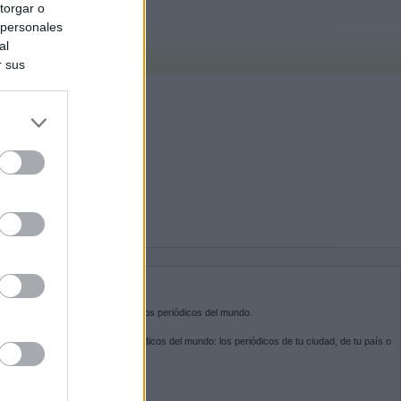
torgar o
 personales
al
r sus
do nuestra
BRE KIOSKO.NET
sko.net
es la puerta de entrada a los periódicos del mundo.
ega por las portadas de los periódicos del mundo: los periódicos de tu ciudad, de tu país o
 otro extremo del mundo.
GUENOS