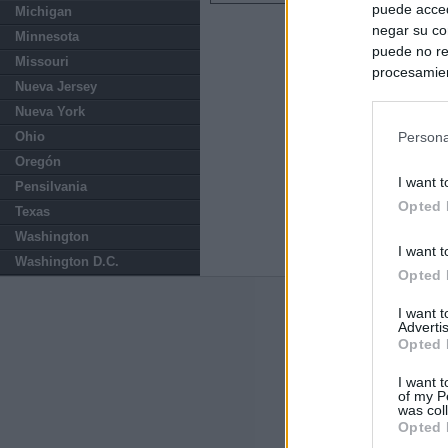
puede acced
Michigan
negar su co
Minnesota
puede no re
Missouri
procesamien
Nueva Jersey
preferencia
Nueva York
política de 
Ohio
Persona
Oregón
I want t
Pensilvania
Opted 
Texas
Washington
I want t
Washington D.C.
Opted 
Últimas notic
I want 
Advertis
Opted 
El Gobierno de 
Chamberí a ayud
I want t
of my P
was col
Ayuso contra Ay
Opted 
Comunidad de 